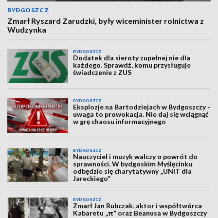
BYDGOSZCZ
Zmarł Ryszard Zarudzki, były wiceminister rolnictwa z
Wudzynka
BYDGOSZCZ
Dodatek dla sieroty zupełnej nie dla
każdego. Sprawdź, komu przysługuje
świadczenie z ZUS
BYDGOSZCZ
Eksplozje na Bartodziejach w Bydgoszczy -
uwaga to prowokacja. Nie daj się wciągnąć
w grę chaosu informacyjnego
BYDGOSZCZ
Nauczyciel i muzyk walczy o powrót do
sprawności. W bydgoskim Myślęcinku
odbędzie się charytatywny „UNIT dla
Jareckiego”
BYDGOSZCZ
Zmarł Jan Rubczak, aktor i współtwórca
Kabaretu „π” oraz Beanusa w Bydgoszczy