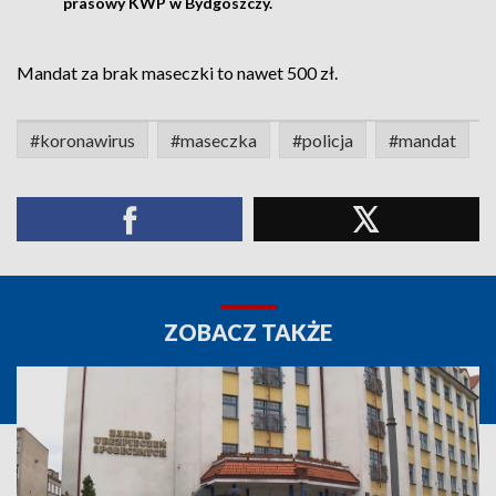
prasowy KWP w Bydgoszczy.
Mandat za brak maseczki to nawet 500 zł.
#koronawirus
#maseczka
#policja
#mandat
ZOBACZ TAKŻE