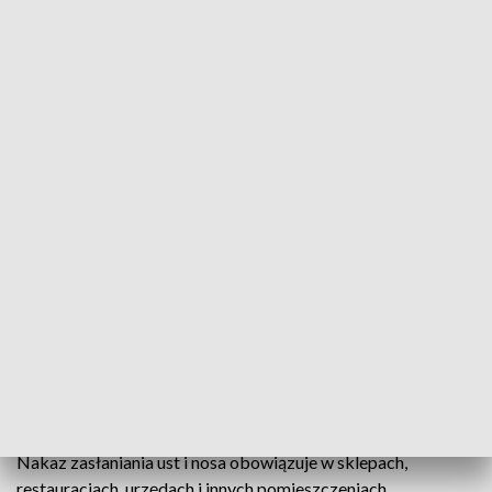
Na razie pandemia nie zdezorganizowała szkolnego
kalendarza, a uczniowie wracają do szkół w trybie
stacjonarnym. Większość z nich musi jednak do nich dojechać
środkami komunikacji publicznej.
Uczniowie lekceważą tam obostrzenia pandemiczne.
Maseczek nie noszą również inni pasażerowie. - O tym
obowiązku noszenia maseczki przypominają nam chociażby
tablice elektroniczne umieszczone wewnątrz tramwaju,
autobusu, czy też na przystankach. A dlaczego to jest takie
ważne? Dlatego, że taka maseczka stanowi fizyczną barierę
pomiędzy naszymi śluzami błonowymi a zanieczyszczonym
powietrzem – podkreśla Łukasz Betański, rzecznik prasowy
Wojewódzkiej Stacji Sanitarno-Epidemiologicznej w
Bydgoszczy.
Nakaz zasłaniania ust i nosa obowiązuje w sklepach,
restauracjach, urzędach i innych pomieszczeniach