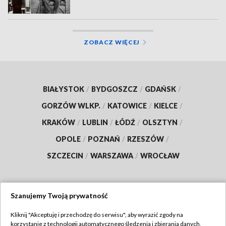
ZOBACZ WIĘCEJ
BIAŁYSTOK
/
BYDGOSZCZ
/
GDAŃSK
/
GORZÓW WLKP.
/
KATOWICE
/
KIELCE
/
KRAKÓW
/
LUBLIN
/
ŁÓDŹ
/
OLSZTYN
/
OPOLE
/
POZNAŃ
/
RZESZÓW
/
SZCZECIN
/
WARSZAWA
/
WROCŁAW
Szanujemy Twoją prywatność
Dołącz do nas:
Kliknij "Akceptuję i przechodzę do serwisu", aby wyrazić zgody na
korzystanie z technologii automatycznego śledzenia i zbierania danych,