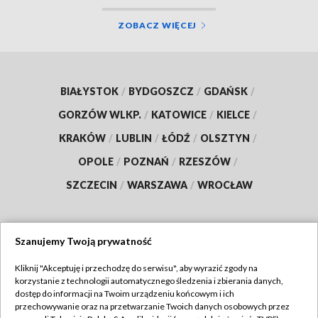
ZOBACZ WIĘCEJ
BIAŁYSTOK
/
BYDGOSZCZ
/
GDAŃSK
/
GORZÓW WLKP.
/
KATOWICE
/
KIELCE
/
KRAKÓW
/
LUBLIN
/
ŁÓDŹ
/
OLSZTYN
/
OPOLE
/
POZNAŃ
/
RZESZÓW
/
SZCZECIN
/
WARSZAWA
/
WROCŁAW
Szanujemy Twoją prywatność
Dołącz do nas:
Kliknij "Akceptuję i przechodzę do serwisu", aby wyrazić zgody na
korzystanie z technologii automatycznego śledzenia i zbierania danych,
TVP
dostęp do informacji na Twoim urządzeniu końcowym i ich
Abonament TVP
przechowywanie oraz na przetwarzanie Twoich danych osobowych przez
Regulamin TVP