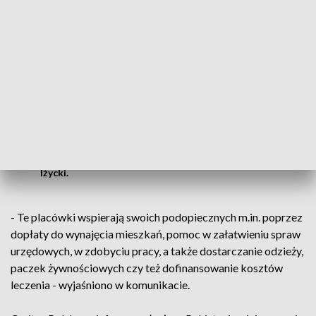
Zbieramy m.in. na żywność, koce, odzież,
zapewnienie odpowiednich warunków w
obozach dla uchodźców za granicą i
najpotrzebniejsze artykuły dla tych,
którzy mieszkają w ośrodkach w Polsce
bądź korzystają z prowadzonych przez nas
Centrów Pomocy Migrantom i
Uchodźcom
– powiedział dyrektor Caritas Polska ks. Marcin
Iżycki.
- Te placówki wspierają swoich podopiecznych m.in. poprzez
dopłaty do wynajęcia mieszkań, pomoc w załatwieniu spraw
urzędowych, w zdobyciu pracy, a także dostarczanie odzieży,
paczek żywnościowych czy też dofinansowanie kosztów
leczenia - wyjaśniono w komunikacie.