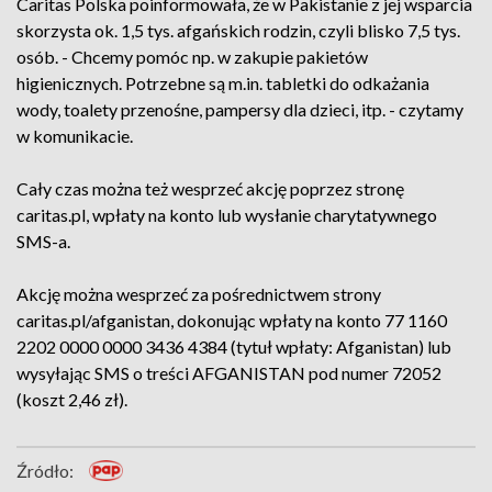
Caritas Polska poinformowała, że w Pakistanie z jej wsparcia
skorzysta ok. 1,5 tys. afgańskich rodzin, czyli blisko 7,5 tys.
osób. - Chcemy pomóc np. w zakupie pakietów
higienicznych. Potrzebne są m.in. tabletki do odkażania
wody, toalety przenośne, pampersy dla dzieci, itp. - czytamy
w komunikacie.
Cały czas można też wesprzeć akcję poprzez stronę
caritas.pl, wpłaty na konto lub wysłanie charytatywnego
SMS-a.
Akcję można wesprzeć za pośrednictwem strony
caritas.pl/afganistan, dokonując wpłaty na konto 77 1160
2202 0000 0000 3436 4384 (tytuł wpłaty: Afganistan) lub
wysyłając SMS o treści AFGANISTAN pod numer 72052
(koszt 2,46 zł).
Źródło: