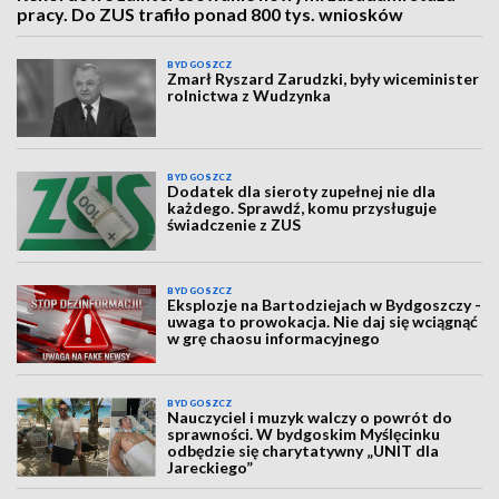
pracy. Do ZUS trafiło ponad 800 tys. wniosków
BYDGOSZCZ
Zmarł Ryszard Zarudzki, były wiceminister
rolnictwa z Wudzynka
BYDGOSZCZ
Dodatek dla sieroty zupełnej nie dla
każdego. Sprawdź, komu przysługuje
świadczenie z ZUS
BYDGOSZCZ
Eksplozje na Bartodziejach w Bydgoszczy -
uwaga to prowokacja. Nie daj się wciągnąć
w grę chaosu informacyjnego
BYDGOSZCZ
Nauczyciel i muzyk walczy o powrót do
sprawności. W bydgoskim Myślęcinku
odbędzie się charytatywny „UNIT dla
Jareckiego”