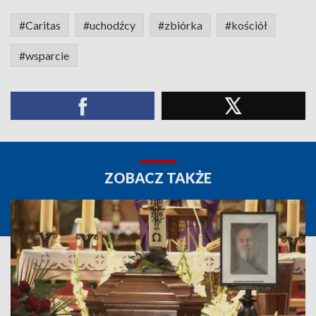
#Caritas
#uchodźcy
#zbiórka
#kościół
#wsparcie
ZOBACZ TAKŻE