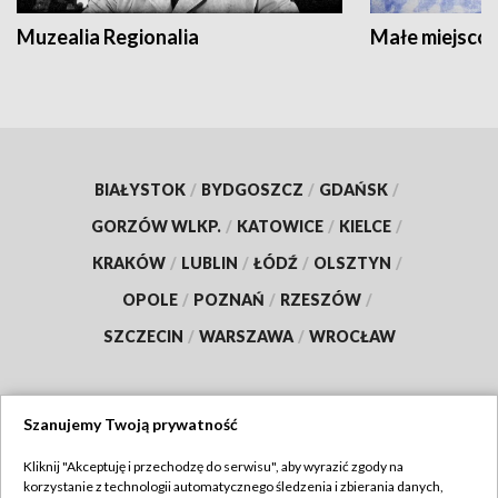
Muzealia Regionalia
Małe miejscow
BIAŁYSTOK
/
BYDGOSZCZ
/
GDAŃSK
/
GORZÓW WLKP.
/
KATOWICE
/
KIELCE
/
KRAKÓW
/
LUBLIN
/
ŁÓDŹ
/
OLSZTYN
/
OPOLE
/
POZNAŃ
/
RZESZÓW
/
SZCZECIN
/
WARSZAWA
/
WROCŁAW
Szanujemy Twoją prywatność
Dołącz do nas:
Kliknij "Akceptuję i przechodzę do serwisu", aby wyrazić zgody na
korzystanie z technologii automatycznego śledzenia i zbierania danych,
TVP