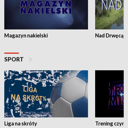
Magazyn nakielski
Nad Drwęcą
SPORT
Liga na skróty
Trening czyni 