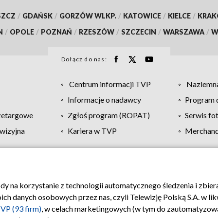
SZCZ
/
GDAŃSK
/
GORZÓW WLKP.
/
KATOWICE
/
KIELCE
/
KRA
N
/
OPOLE
/
POZNAŃ
/
RZESZÓW
/
SZCZECIN
/
WARSZAWA
/
W
Dołącz do nas:
Centrum informacji TVP
Naziemna
Informacje o nadawcy
Program d
zetargowe
Zgłoś program (ROPAT)
Serwis fo
wizyjna
Kariera w TVP
Merchandi
Polityka prywatności
Moje zgody
Pomoc
Biuro re
ody na korzystanie z technologii automatycznego śledzenia i zbie
 danych osobowych przez nas, czyli Telewizję Polską S.A. w likw
VP (93 firm)
, w celach marketingowych (w tym do zautomatyzow