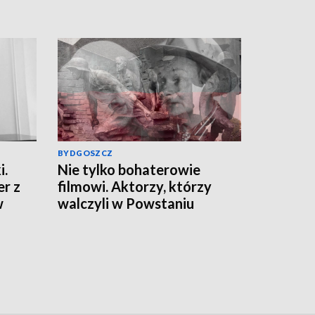
BYDGOSZCZ
i.
Nie tylko bohaterowie
er z
filmowi. Aktorzy, którzy
w
walczyli w Powstaniu
m.
Warszawskim