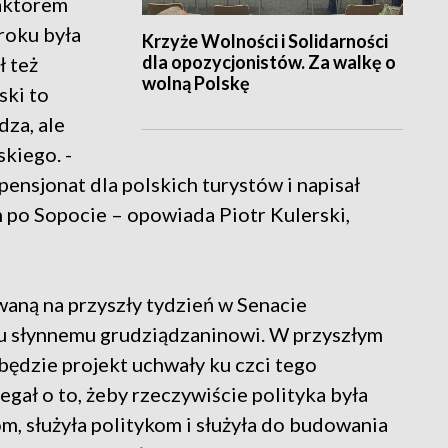
daktorem
roku była
Krzyże Wolności i Solidarności
dla opozycjonistów. Za walkę o
 też
wolną Polskę
ski to
dza, ale
kiego. -
ensjonat dla polskich turystów i napisał
 po Sopocie – opowiada Piotr Kulerski,
waną na przyszły tydzień w Senacie
u słynnemu grudziądzaninowi. W przyszłym
będzie projekt uchwały ku czci tego
gał o to, żeby rzeczywiście polityka była
iom, służyła politykom i służyła do budowania