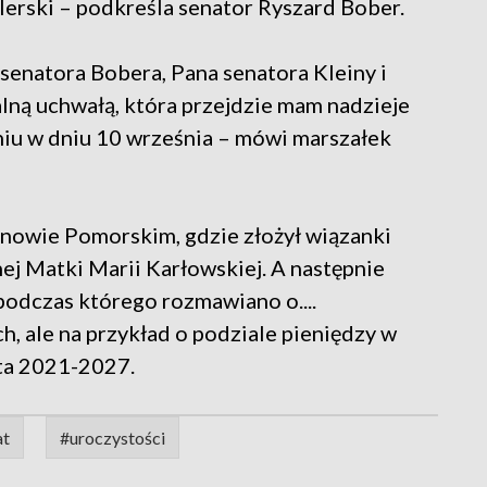
ulerski – podkreśla senator Ryszard Bober.
 senatora Bobera, Pana senatora Kleiny i
alną uchwałą, która przejdzie mam nadzieje
niu w dniu 10 września – mówi marszałek
onowie Pomorskim, gdzie złożył wiązanki
j Matki Marii Karłowskiej. A następnie
odczas którego rozmawiano o....
h, ale na przykład o podziale pieniędzy w
ta 2021-2027.
at
#uroczystości