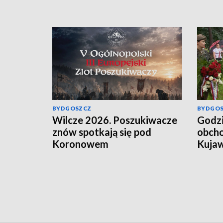
BYDGOSZCZ
BYDGO
Wilcze 2026. Poszukiwacze
Godzi
znów spotkają się pod
obcho
Koronowem
Kujaw