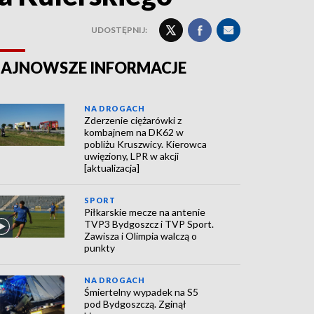
UDOSTĘPNIJ:
AJNOWSZE INFORMACJE
NA DROGACH
Zderzenie ciężarówki z
kombajnem na DK62 w
pobliżu Kruszwicy. Kierowca
uwięziony, LPR w akcji
[aktualizacja]
SPORT
Piłkarskie mecze na antenie
TVP3 Bydgoszcz i TVP Sport.
Zawisza i Olimpia walczą o
punkty
NA DROGACH
Śmiertelny wypadek na S5
pod Bydgoszczą. Zginął