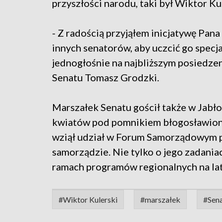
przyszłości narodu, taki był Wiktor K
- Z radością przyjąłem inicjatywę Pana
innych senatorów, aby uczcić go specj
jednogłośnie na najbliższym posiedze
Senatu Tomasz Grodzki.
Marszałek Senatu gościł także w Jabł
kwiatów pod pomnikiem błogosławione
wziął udział w Forum Samorządowym p
samorządzie. Nie tylko o jego zadaniac
ramach programów regionalnych na la
#Wiktor Kulerski
#marszałek
#Sen