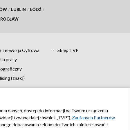
KÓW
/
LUBLIN
/
ŁÓDŹ
/
ROCŁAW
 Telewizja Cyfrowa
Sklep TVP
la prasy
tograficzny
sing (znaki)
klamy
Kontakt
rania danych, dostęp do informacji na Twoim urządzeniu
idacji (zwaną dalej również „TVP”),
Zaufanych Partnerów
anego dopasowania reklam do Twoich zainteresowań i