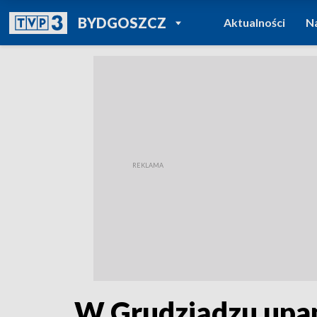
POWRÓT DO
BYDGOSZCZ
Aktualności
N
TVP REGIONY
W Grudziądzu upam