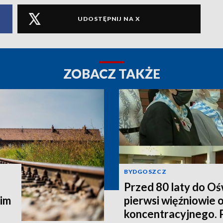
UDOSTĘPNIJ NA X
ZOBACZ TAKŻE
BYDGOSZCZ
Przed 80 laty do Oś
kim
pierwsi więźniowie 
koncentracyjnego. 