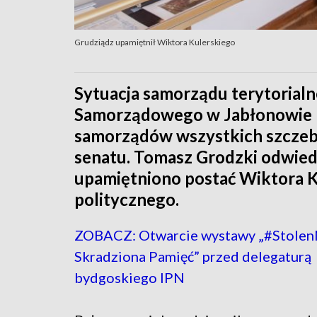
Grudziądz upamiętnił Wiktora Kulerskiego
Sytuacja samorządu terytoria
Samorządowego w Jabłonowie P
samorządów wszystkich szczebl
senatu. Tomasz Grodzki odwiedz
upamiętniono postać Wiktora Ku
politycznego.
ZOBACZ: Otwarcie wystawy „#Stole
Skradziona Pamięć” przed delegaturą
bydgoskiego IPN