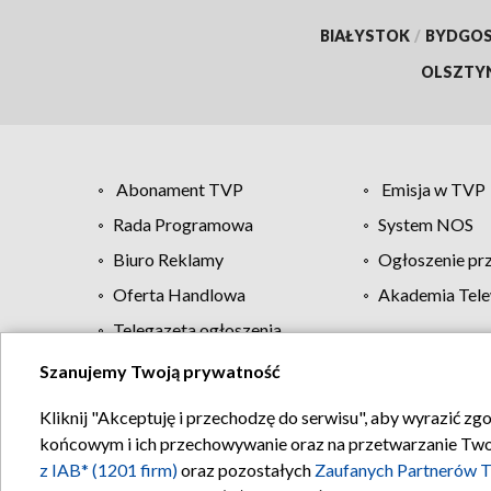
BIAŁYSTOK
/
BYDGO
OLSZTY
Abonament TVP
Emisja w TVP
Rada Programowa
System NOS
Biuro Reklamy
Ogłoszenie pr
Oferta Handlowa
Akademia Tele
Telegazeta ogłoszenia
Szanujemy Twoją prywatność
Regulamin TVP
Kliknij "Akceptuję i przechodzę do serwisu", aby wyrazić zg
końcowym i ich przechowywanie oraz na przetwarzanie Twoich
z IAB* (1201 firm)
oraz pozostałych
Zaufanych Partnerów T