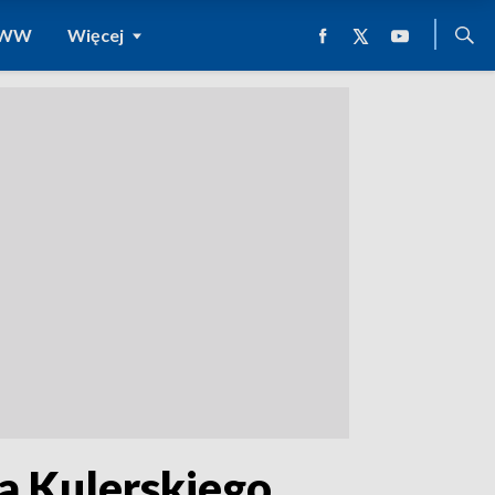
 WWW
Więcej
a Kulerskiego