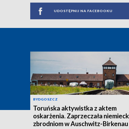
UDOSTĘPNIJ NA FACEBOOKU
BYDGOSZCZ
Toruńska aktywistka z aktem
oskarżenia. Zaprzeczała niemiec
zbrodniom w Auschwitz-Birkenau