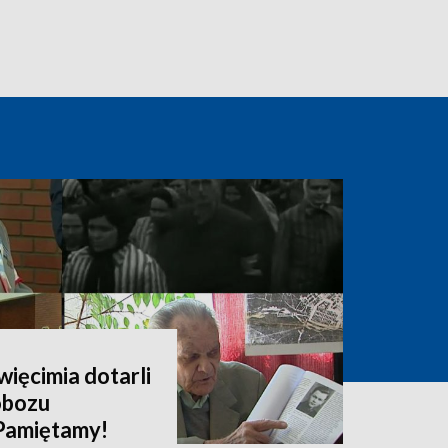
więcimia dotarli
obozu
Pamiętamy!