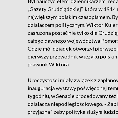
Był nauczycielem, dziennikarzem, re
„Gazety Grudziądzkiej”, która w 1914 
największym polskim czasopismem. Był
działaczem politycznym. Wiktor Kuler
zasłużona postać nie tylko dla Grudzią
całego dawnego województwa Pomors
Gdzie mój dziadek otworzył pierwsze p
pierwszy przewodnik w języku polskim
prawnuk Wiktora.
Uroczystości miały związek z zaplano
inauguracją wystawy poświęconej tem
tygodniu, w Senacie procedowany też 
działacza niepodległościowego. - Zabie
przyjazna i żeby polityka służyła ludz