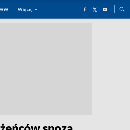
 WWW
Więcej
ożeńców spoza