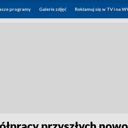
asze programy
Galerie zdjęć
Reklamuj się w TV i na
ółpracy przyszłych now