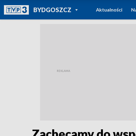
POWRÓT DO
BYDGOSZCZ
Aktualności
N
TVP REGIONY
Zachęcamy do wsp