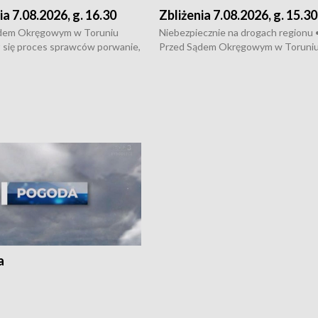
ia 7.08.2026, g. 16.30
Zbliżenia 7.08.2026, g. 15.30
dem Okręgowym w Toruniu
Niebezpiecznie na drogach regionu 
 się proces sprawców porwanie,
Przed Sądem Okręgowym w Toruni
 tortur pod Grudziądzem • 3 mln
rozpoczął się proces sprawców por
 mogą wynosić straty po pożarze
pobicie i tortur pod Grudziądzem • 
Kossaka w Bydgoszczy •
o oszczędzanie wody • Ważne dla
cznie na drogach regionu •
rolników badania w Stacji Doświadcz
ąg sporu o pranie na bydgoskich
Oceny Odmian w Chrząstowie
kach
a