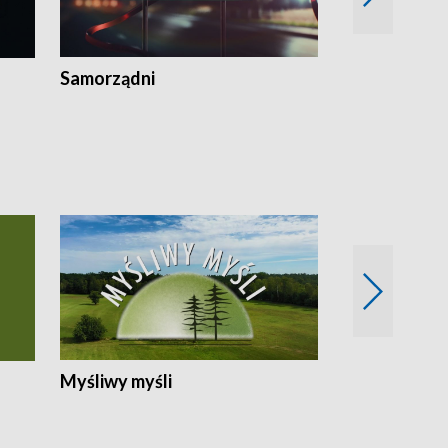
Samorządni
Wspólna sp
Myśliwy myśli
Spotkania z 