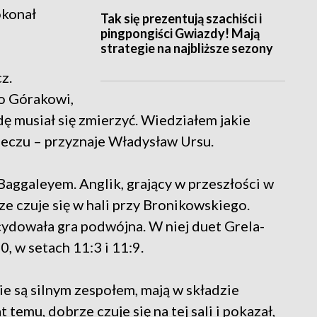
okonał
Tak się prezentują szachiści i
pingpongiści Gwiazdy! Mają
strategie na najbliższe sezony
z.
o Górakowi,
dę musiał się zmierzyć. Wiedziałem jakie
meczu – przyznaje Władysław Ursu.
aggaleyem. Anglik, grający w przeszłości w
e czuje się w hali przy Bronikowskiego.
cydowała gra podwójna. W niej duet Grela-
, w setach 11:3 i 11:9.
cie są silnym zespołem, mają w składzie
t temu, dobrze czuje się na tej sali i pokazał,