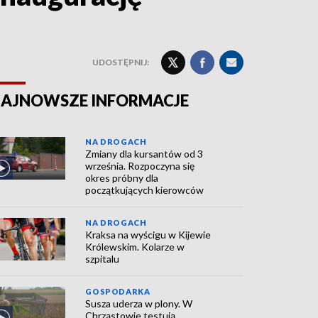
UDOSTĘPNIJ:
AJNOWSZE INFORMACJE
NA DROGACH
Zmiany dla kursantów od 3
września. Rozpoczyna się
okres próbny dla
początkujących kierowców
NA DROGACH
Kraksa na wyścigu w Kijewie
Królewskim. Kolarze w
szpitalu
GOSPODARKA
Susza uderza w plony. W
Chrząstowie testują