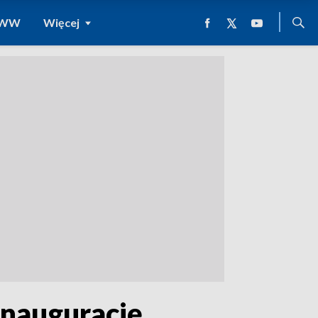
 WWW
Więcej
inaugurację