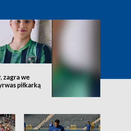
, zagra we
rwas piłkarką