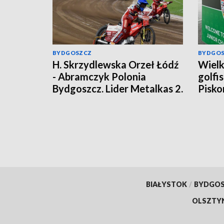
BYDGOSZCZ
BYDGO
H. Skrzydlewska Orzeł Łódź
Wielk
- Abramczyk Polonia
golfis
Bydgoszcz. Lider Metalkas 2.
Pisko
Ekstraligi lepszy w meczu na
świat
szczycie! [relacja]
BIAŁYSTOK
/
BYDGO
OLSZTY