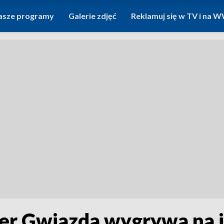
asze programy
Galerie zdjęć
Reklamuj się w TV i na
er Gwiazda wygrywa na 