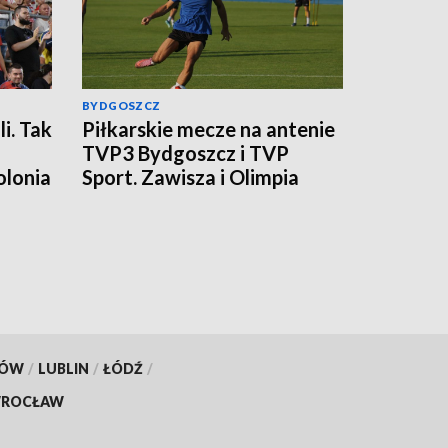
BYDGOSZCZ
i. Tak
Piłkarskie mecze na antenie
TVP3 Bydgoszcz i TVP
olonia
Sport. Zawisza i Olimpia
walczą o punkty
KÓW
/
LUBLIN
/
ŁÓDŹ
/
ROCŁAW