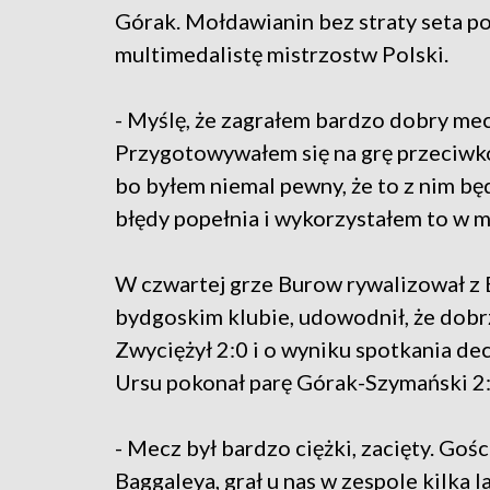
Górak. Mołdawianin bez straty seta p
multimedalistę mistrzostw Polski.
- Myślę, że zagrałem bardzo dobry mec
Przygotowywałem się na grę przeciwk
bo byłem niemal pewny, że to z nim bę
błędy popełnia i wykorzystałem to w 
W czwartej grze Burow rywalizował z B
bydgoskim klubie, udowodnił, że dobrz
Zwyciężył 2:0 i o wyniku spotkania de
Ursu pokonał parę Górak-Szymański 2:0
- Mecz był bardzo ciężki, zacięty. Goś
Baggaleya, grał u nas w zespole kilka la