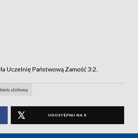
ła Uczelnię Państwową Zamość 3:2.
tenis stołowy
UDOSTĘPNIJ NA X