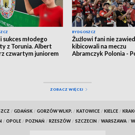
SZCZ
BYDGOSZCZ
i sukces młodego
Żużlowi fani nie zawiedl
ty z Torunia. Albert
kibicowali na meczu
rz czwartym juniorem
Abramczyk Polonia - P
a!
Piła [ZDJĘCIA]
ZOBACZ WIĘCEJ
SZCZ
/
GDAŃSK
/
GORZÓW WLKP.
/
KATOWICE
/
KIELCE
/
KRA
N
/
OPOLE
/
POZNAŃ
/
RZESZÓW
/
SZCZECIN
/
WARSZAWA
/
W