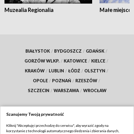
Muzealia Regionalia
Małe miejscow
BIAŁYSTOK
/
BYDGOSZCZ
/
GDAŃSK
/
GORZÓW WLKP.
/
KATOWICE
/
KIELCE
/
KRAKÓW
/
LUBLIN
/
ŁÓDŹ
/
OLSZTYN
/
OPOLE
/
POZNAŃ
/
RZESZÓW
/
SZCZECIN
/
WARSZAWA
/
WROCŁAW
Szanujemy Twoją prywatność
Dołącz do nas:
Kliknij "Akceptuję i przechodzę do serwisu", aby wyrazić zgody na
korzystanie z technologii automatycznego śledzenia i zbierania danych,
TVP