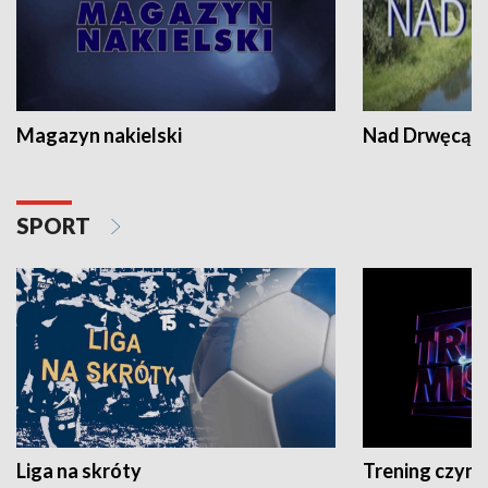
Magazyn nakielski
Nad Drwęcą
SPORT
Liga na skróty
Trening czyni 