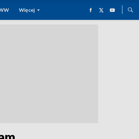
 WWW
Więcej
wam