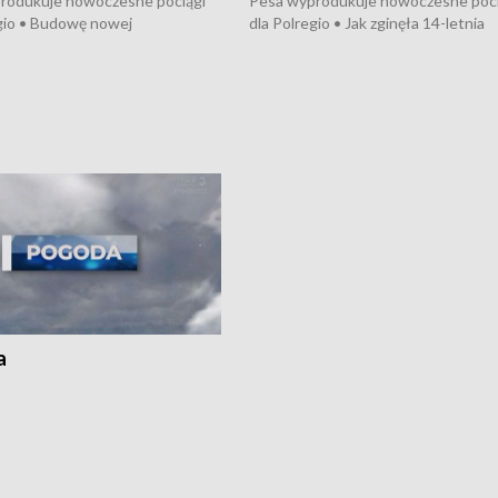
rodukuje nowoczesne pociągi
Pesa wyprodukuje nowoczesne poci
gio • Budowę nowej
dla Polregio • Jak zginęła 14-letnia
ktury gazowej między
dziewczyna z Torunia • Nowelizacja
m a Gustorzynem. •
ustawy o pomocy społecznej już
rsje wokół Wojewódzkiego
obowiązuje • W lasach pojawiły się ku
Specjalistycznego we
borowiki • Urodzaj kukurydzy w regi
 • Jaka była przyczyna śmierci
i z Torunia • Nowelizacja ustawy
społecznej już obowiązuje
a