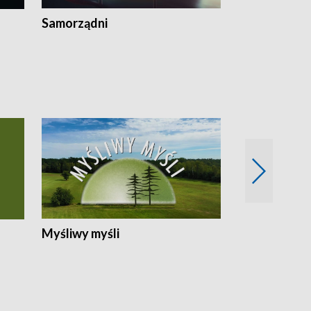
Samorządni
Wspólna sp
Myśliwy myśli
Spotkania z 