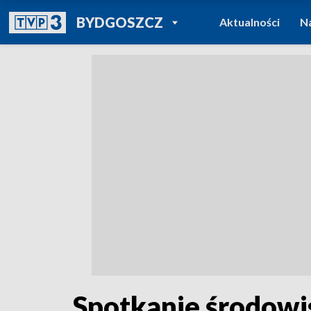
POWRÓT DO
BYDGOSZCZ
Aktualności
N
TVP REGIONY
Spotkanie środowi