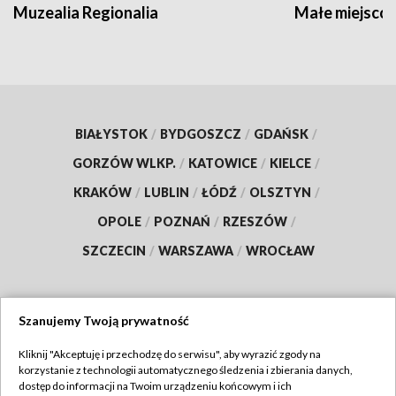
Muzealia Regionalia
Małe miejscow
BIAŁYSTOK
/
BYDGOSZCZ
/
GDAŃSK
/
GORZÓW WLKP.
/
KATOWICE
/
KIELCE
/
KRAKÓW
/
LUBLIN
/
ŁÓDŹ
/
OLSZTYN
/
OPOLE
/
POZNAŃ
/
RZESZÓW
/
SZCZECIN
/
WARSZAWA
/
WROCŁAW
Szanujemy Twoją prywatność
Dołącz do nas:
Kliknij "Akceptuję i przechodzę do serwisu", aby wyrazić zgody na
korzystanie z technologii automatycznego śledzenia i zbierania danych,
TVP
dostęp do informacji na Twoim urządzeniu końcowym i ich