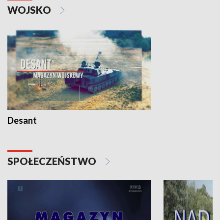
WOJSKO
Desant
SPOŁECZEŃSTWO