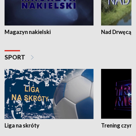
Magazyn nakielski
Nad Drwęcą
SPORT
Liga na skróty
Trening czyni 