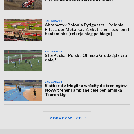
BYDGOSZCZ
Abramczyk Polonia Bydgoszcz - Polonia
Piła. Lider Metalkas 2. Ekstraligi rozgromił
beniaminka [relacja bieg po biegu]
BYDGOSZCZ
STS Puchar Polski: Olimpia Grudziądz gra
dalej!
BYDGOSZCZ
Siatkarki z Mogilna wróciły do treningów.
Nowy trener i ambitne cele beniaminka
Tauron Ligi
ZOBACZ WIĘCEJ