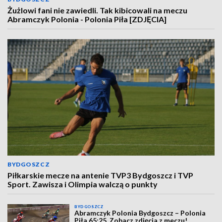
Żużlowi fani nie zawiedli. Tak kibicowali na meczu
Abramczyk Polonia - Polonia Piła [ZDJĘCIA]
BYDGOSZCZ
Piłkarskie mecze na antenie TVP3 Bydgoszcz i TVP
Sport. Zawisza i Olimpia walczą o punkty
BYDGOSZCZ
Abramczyk Polonia Bydgoszcz – Polonia
Piła 65:25. Zobacz zdjęcia z meczu!