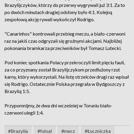
Brazylijczyków, którzy do przerwy wygrywali już 3:1. Za to
po dwóch minutach drugiej odsłony było 4:1. Kolejną
zespołową akcję rywali wykończył Rodrigo.
"Canarinhos" kontrowali przebieg meczu, a biało-czerwoni
raz na jakiś czas odgryzali się groźnymi akcjami. Najbliżej
pokonania bramkarza przeciwników był Tomasz Lutecki.
Pod koniec spotkania Polacy przekroczyli limit pięciu fauli,
za co przyznany został Brazylijczykom przedłużony rzut
karny, który wykorzystali. Na listę strzelców drugi raz wpisał
się Rodrigo. Ostatecznie Polska przegrała w Bydgoszczy z
Brazylią 1:5.
Przypomnijmy, że dwa dni wcześniej w Toruniu biało-
czerwoni ulegli 1:4.
#Brazylia
#futsal
#mecz
#Łuczniczka