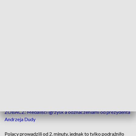
Polacy nie mieli szans w meczu z Brazylią w Łuczniczce
Po Toruniu przyszedł czas na Bydgoszcz.
Reprezentacja Polski w futsalu rozegrała drugi
towarzyski mecz i ponownie przeciwko Brazylii.
Niespodzianki nie było. Biało-czerwoni przegrali z
"canarinhos" 1:5.
ZOBACZ: Medaliści igrzysk a odznaczeniami od prezydenta
Andrzeja Dudy
Polacy prowadzili od 2. minuty, jednak to tylko podrażniło