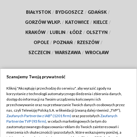
BIAŁYSTOK
/
BYDGOSZCZ
/
GDAŃSK
/
GORZÓW WLKP.
/
KATOWICE
/
KIELCE
/
KRAKÓW
/
LUBLIN
/
ŁÓDŹ
/
OLSZTYN
/
OPOLE
/
POZNAŃ
/
RZESZÓW
/
SZCZECIN
/
WARSZAWA
/
WROCŁAW
Szanujemy Twoją prywatność
Dołącz do nas:
Kliknij "Akceptuję i przechodzę do serwisu", aby wyrazić zgody na
korzystanie z technologii automatycznego śledzenia i zbierania danych,
TVP
dostęp do informacji na Twoim urządzeniu końcowym i ich
Abonament TVP
przechowywanie oraz na przetwarzanie Twoich danych osobowych przez
Regulamin TVP
nas, czyli Telewizję Polską S.A. w likwidacji (zwaną dalej również „TVP”),
Emisja w TVP
Polityka prywatności
Zaufanych Partnerów z IAB* (1201 firm)
oraz pozostałych
Zaufanych
Partnerów TVP (93 firm)
, w celach marketingowych (w tym do
Centrum informacji TVP
Moje zgody
zautomatyzowanego dopasowania reklam do Twoich zainteresowań i
mierzenia ich skuteczności) i pozostałych, które wskazujemy poniżej, a
Naziemna Telewizja Cyfrowa
Pomoc