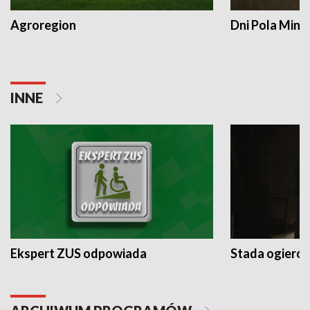
Agroregion
Dni Pola Min
INNE
Ekspert ZUS odpowiada
Stada ogieró