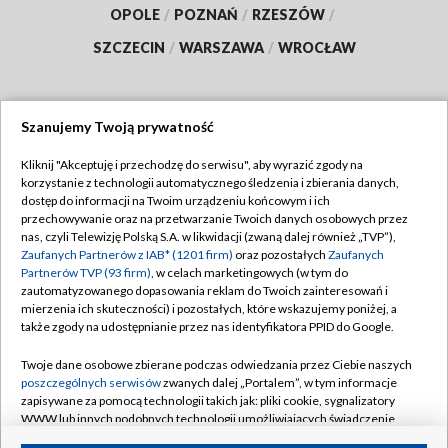
OPOLE
/
POZNAŃ
/
RZESZÓW
/
SZCZECIN
/
WARSZAWA
/
WROCŁAW
Szanujemy Twoją prywatność
Dołącz do nas:
Kliknij "Akceptuję i przechodzę do serwisu", aby wyrazić zgody na
korzystanie z technologii automatycznego śledzenia i zbierania danych,
TVP
dostęp do informacji na Twoim urządzeniu końcowym i ich
Abonament TVP
przechowywanie oraz na przetwarzanie Twoich danych osobowych przez
Regulamin TVP
nas, czyli Telewizję Polską S.A. w likwidacji (zwaną dalej również „TVP”),
Emisja w TVP
Polityka prywatności
Zaufanych Partnerów z IAB* (1201 firm)
oraz pozostałych
Zaufanych
Partnerów TVP (93 firm)
, w celach marketingowych (w tym do
Centrum informacji TVP
Moje zgody
zautomatyzowanego dopasowania reklam do Twoich zainteresowań i
mierzenia ich skuteczności) i pozostałych, które wskazujemy poniżej, a
Naziemna Telewizja Cyfrowa
Pomoc
także zgody na udostępnianie przez nas identyfikatora PPID do Google.
Sklep TVP
Biuro reklamy
Twoje dane osobowe zbierane podczas odwiedzania przez Ciebie naszych
Rada Programowa
Kontakt
poszczególnych serwisów
zwanych dalej „Portalem”, w tym informacje
zapisywane za pomocą technologii takich jak: pliki cookie, sygnalizatory
System NOS
WWW lub innych podobnych technologii umożliwiających świadczenie
dopasowanych i bezpiecznych usług, personalizację treści oraz reklam,
Informacje o nadawcy
Kanały