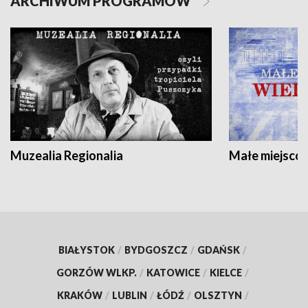
ARCHIWUM PROGRAMÓW
Muzealia Regionalia
Małe miejscow
BIAŁYSTOK
/
BYDGOSZCZ
/
GDAŃSK
/
GORZÓW WLKP.
/
KATOWICE
/
KIELCE
/
KRAKÓW
/
LUBLIN
/
ŁÓDŹ
/
OLSZTYN
/