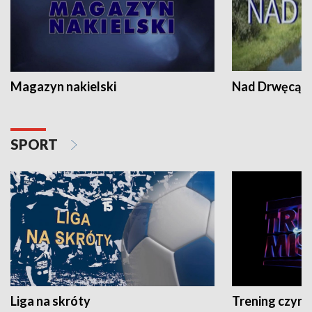
Magazyn nakielski
Nad Drwęcą
SPORT
Liga na skróty
Trening czyni 