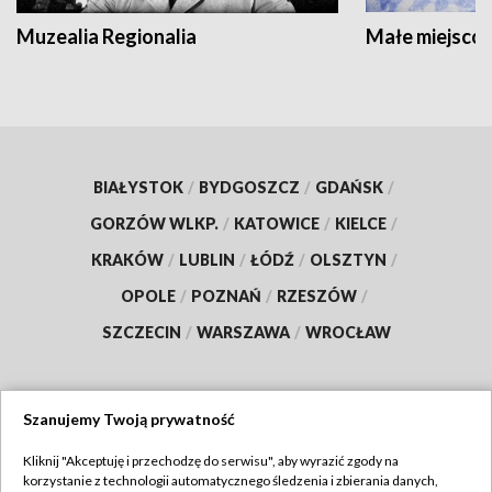
Muzealia Regionalia
Małe miejscow
BIAŁYSTOK
/
BYDGOSZCZ
/
GDAŃSK
/
GORZÓW WLKP.
/
KATOWICE
/
KIELCE
/
KRAKÓW
/
LUBLIN
/
ŁÓDŹ
/
OLSZTYN
/
OPOLE
/
POZNAŃ
/
RZESZÓW
/
SZCZECIN
/
WARSZAWA
/
WROCŁAW
Szanujemy Twoją prywatność
Dołącz do nas:
Kliknij "Akceptuję i przechodzę do serwisu", aby wyrazić zgody na
korzystanie z technologii automatycznego śledzenia i zbierania danych,
TVP