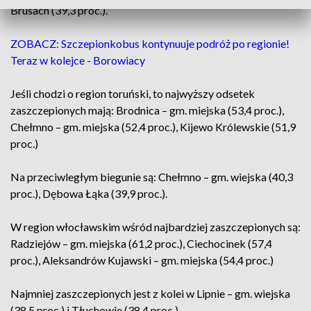
Brusach (39,3 proc.).
ZOBACZ: Szczepionkobus kontynuuje podróż po regionie!
Teraz w kolejce - Borowiacy
Jeśli chodzi o region toruński, to najwyższy odsetek
zaszczepionych mają: Brodnica – gm. miejska (53,4 proc.),
Chełmno – gm. miejska (52,4 proc.), Kijewo Królewskie (51,9
proc.)
Na przeciwległym biegunie są: Chełmno – gm. wiejska (40,3
proc.), Dębowa Łąka (39,9 proc.).
W region włocławskim wśród najbardziej zaszczepionych są:
Radziejów – gm. miejska (61,2 proc.), Ciechocinek (57,4
proc.), Aleksandrów Kujawski – gm. miejska (54,4 proc.)
Najmniej zaszczepionych jest z kolei w Lipnie – gm. wiejska
(38,5 proc.) i Tłuchowie (38,4 proc.)