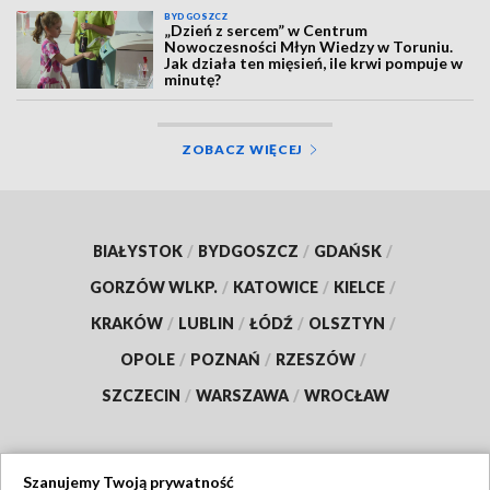
BYDGOSZCZ
„Dzień z sercem” w Centrum
Nowoczesności Młyn Wiedzy w Toruniu.
Jak działa ten mięsień, ile krwi pompuje w
minutę?
ZOBACZ WIĘCEJ
BIAŁYSTOK
/
BYDGOSZCZ
/
GDAŃSK
/
GORZÓW WLKP.
/
KATOWICE
/
KIELCE
/
KRAKÓW
/
LUBLIN
/
ŁÓDŹ
/
OLSZTYN
/
OPOLE
/
POZNAŃ
/
RZESZÓW
/
SZCZECIN
/
WARSZAWA
/
WROCŁAW
Szanujemy Twoją prywatność