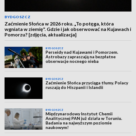
BYDGOSZCZ
Zaćmienie Słońca w 2026 roku. „To potęga, która
wgniata w ziemię". Gdzie i jak obserwować na Kujawach i
Pomorzu? [zdjęcia, aktualizacja]
BYDGOSZCZ
Perseidy nad Kujawami i Pomorzem.
Astrobazy zapraszają na bezpłatne
obserwacje nocnego nieba
BYDGOSZCZ
Zaćmienie Słońca przyciąga tłumy. Polacy
ruszają do Hiszpanii i Islandii
BYDGOSZCZ
Międzynarodowy Instytut Chemii
Analitycznej PAN już działa w Toruniu.
Badania na najwyższym poziomie
naukowym!