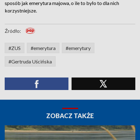
sposób jak emerytura majowa, o ile to było to dla nich
korzystniejsze.
Źródło:
#ZUS
#emerytura
#emerytury
#Gertruda Uścińska
ZOBACZ TAKŻE