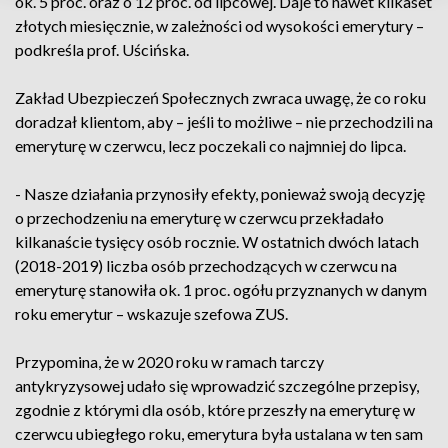
ok. 5 proc. oraz o 12 proc. od lipcowej. Daje to nawet kilkaset
złotych miesięcznie, w zależności od wysokości emerytury –
podkreśla prof. Uścińska.
Zakład Ubezpieczeń Społecznych zwraca uwagę, że co roku
doradzał klientom, aby – jeśli to możliwe – nie przechodzili na
emeryturę w czerwcu, lecz poczekali co najmniej do lipca.
- Nasze działania przynosiły efekty, ponieważ swoją decyzję
o przechodzeniu na emeryturę w czerwcu przekładało
kilkanaście tysięcy osób rocznie. W ostatnich dwóch latach
(2018-2019) liczba osób przechodzących w czerwcu na
emeryturę stanowiła ok. 1 proc. ogółu przyznanych w danym
roku emerytur – wskazuje szefowa ZUS.
Przypomina, że w 2020 roku w ramach tarczy
antykryzysowej udało się wprowadzić szczególne przepisy,
zgodnie z którymi dla osób, które przeszły na emeryturę w
czerwcu ubiegłego roku, emerytura była ustalana w ten sam