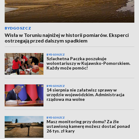
BYDGOSZCZ
Wisła w Toruniu najniżej w historii pomiarów. Eksperci
ostrzegają przed dalszym spadkiem
BYDGOSZCZ
Szlachetna Paczka poszukuje
wolontariuszy w Kujawsko-Pomorskiem.
Każdy może pomóc!
BYDGOSZCZ
14 sierpnia nie załatwisz sprawy w
urzędzie wojewódzkim. Administracja
rządowa ma wolne
BYDGOSZCZ
Masz monitoring przy domu? Za źle
ustawioną kamerę możesz dostać ponad
26 tys. zł kary