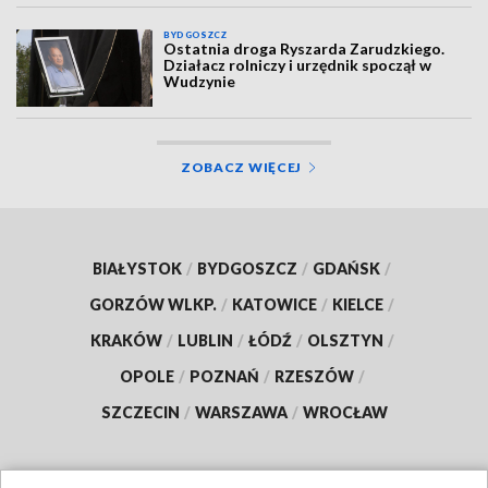
BYDGOSZCZ
Ostatnia droga Ryszarda Zarudzkiego.
Działacz rolniczy i urzędnik spoczął w
Wudzynie
ZOBACZ WIĘCEJ
BIAŁYSTOK
/
BYDGOSZCZ
/
GDAŃSK
/
GORZÓW WLKP.
/
KATOWICE
/
KIELCE
/
KRAKÓW
/
LUBLIN
/
ŁÓDŹ
/
OLSZTYN
/
OPOLE
/
POZNAŃ
/
RZESZÓW
/
SZCZECIN
/
WARSZAWA
/
WROCŁAW