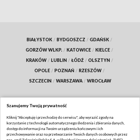
BIAŁYSTOK
/
BYDGOSZCZ
/
GDAŃSK
/
GORZÓW WLKP.
/
KATOWICE
/
KIELCE
/
KRAKÓW
/
LUBLIN
/
ŁÓDŹ
/
OLSZTYN
/
OPOLE
/
POZNAŃ
/
RZESZÓW
/
SZCZECIN
/
WARSZAWA
/
WROCŁAW
Szanujemy Twoją prywatność
Dołącz do nas:
Kliknij "Akceptuję i przechodzę do serwisu", aby wyrazić zgody na
korzystanie z technologii automatycznego śledzenia i zbierania danych,
TVP
dostęp do informacji na Twoim urządzeniu końcowym i ich
Abonament TVP
przechowywanie oraz na przetwarzanie Twoich danych osobowych przez
Regulamin TVP
nas, czyli Telewizję Polską S.A. w likwidacji (zwaną dalej również „TVP”),