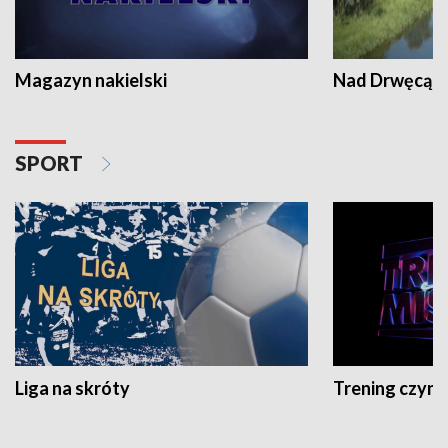
Magazyn nakielski
Nad Drwęcą
SPORT
Liga na skróty
Trening czyni 