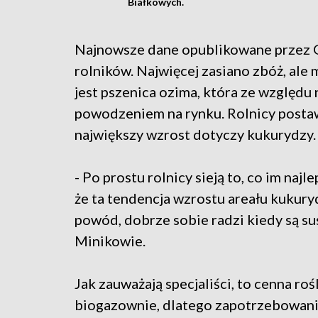
Białkowych.
Najnowsze dane opublikowane przez GU
rolników. Najwięcej zasiano zbóż, ale 
jest pszenica ozima, która ze względu
powodzeniem na rynku. Rolnicy postawi
największy wzrost dotyczy kukurydzy
- Po prostu rolnicy sieją to, co im naj
że ta tendencja wzrostu areału kukury
powód, dobrze sobie radzi kiedy są s
Minikowie.
Jak zauważają specjaliści, to cenna roś
biogazownie, dlatego zapotrzebowanie