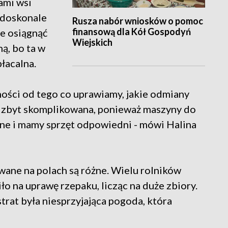
ami wsi
k doskonale
Rusza nabór wniosków o pomoc
finansową dla Kół Gospodyń
że osiągnąć
Wiejskich
ną, bo ta w
płacalna.
ności od tego co uprawiamy, jakie odmiany
st zbyt skomplikowana, ponieważ maszyny do
ne i mamy sprzęt odpowiedni - mówi Halina
wane na polach są różne. Wielu rolników
o na uprawę rzepaku, licząc na duże zbiory.
trat była niesprzyjająca pogoda, która