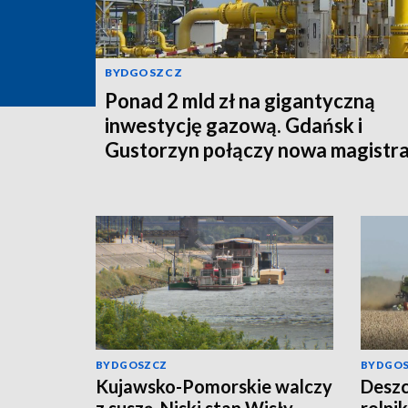
BYDGOSZCZ
Ponad 2 mld zł na gigantyczną
inwestycję gazową. Gdańsk i
Gustorzyn połączy nowa magistra
BYDGOSZCZ
BYDGO
Kujawsko-Pomorskie walczy
Deszc
z suszą. Niski stan Wisły
rolni