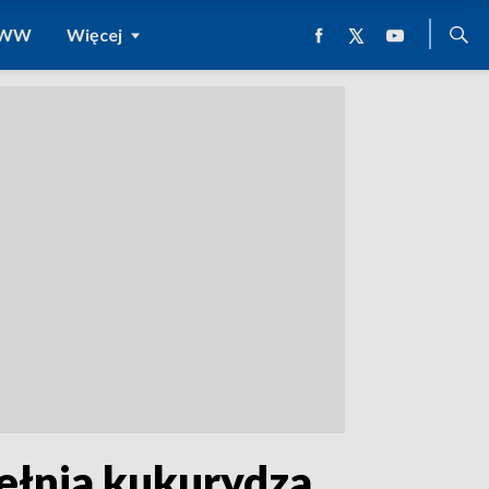
 WWW
Więcej
pełnia kukurydza