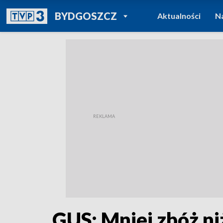
POWRÓT DO
BYDGOSZCZ
Aktualności
N
TVP REGIONY
GUS: Mniej zbóż ni