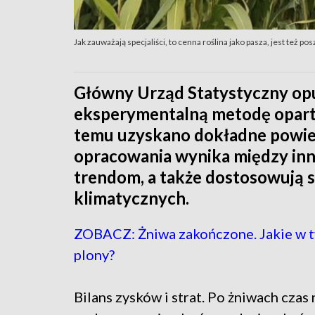
Jak zauważają specjaliści, to cenna roślina jako pasza, jest też 
Główny Urząd Statystyczny op
eksperymentalną metodę opartą
temu uzyskano dokładne powie
opracowania wynika między inny
trendom, a także dostosowują s
klimatycznych.
ZOBACZ: Żniwa zakończone. Jakie w 
plony?
Bilans zysków i strat. Po żniwach czas