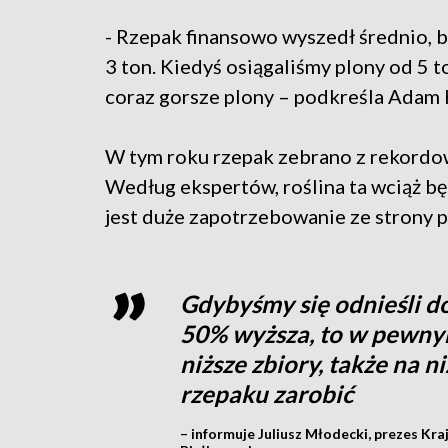
- Rzepak finansowo wyszedł średnio, bo
3 ton. Kiedyś osiągaliśmy plony od 5 to
coraz gorsze plony – podkreśla Adam K
W tym roku rzepak zebrano z rekordo
Według ekspertów, roślina ta wciąż b
jest duże zapotrzebowanie ze strony p
Gdybyśmy się odnieśli do
50% wyższa, to w pewny
niższe zbiory, także na 
rzepaku zarobić
– informuje Juliusz Młodecki, prezes K