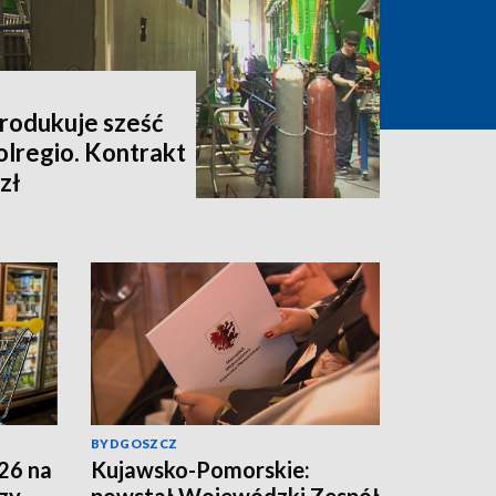
rodukuje sześć
olregio. Kontrakt
zł
BYDGOSZCZ
26 na
Kujawsko-Pomorskie:
zy
powstał Wojewódzki Zespół