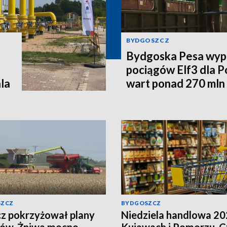
BYDGOSZCZ
Bydgoska Pesa wyp
pociągów Elf3 dla P
la
wart ponad 270 mln 
SZCZ
BYDGOSZCZ
z pokrzyżował plany
Niedziela handlowa 20
ków. Żniwa mocno
Kujawach i Pomorzu. C