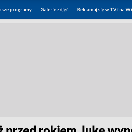
asze programy
Galerie zdjęć
Reklamuj się w TV i na
ż przed rokiem, lukę wy