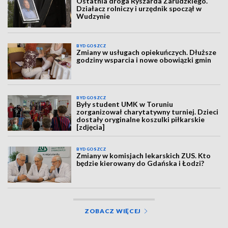
Ostatnia droga Ryszarda Zarudzkiego.
Działacz rolniczy i urzędnik spoczął w
Wudzynie
BYDGOSZCZ
Zmiany w usługach opiekuńczych. Dłuższe
godziny wsparcia i nowe obowiązki gmin
BYDGOSZCZ
Były student UMK w Toruniu
zorganizował charytatywny turniej. Dzieci
dostały oryginalne koszulki piłkarskie
[zdjęcia]
BYDGOSZCZ
Zmiany w komisjach lekarskich ZUS. Kto
będzie kierowany do Gdańska i Łodzi?
ZOBACZ WIĘCEJ