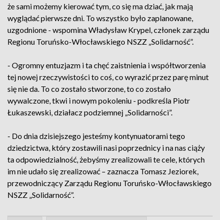
że sami możemy kierować tym, co się ma dziać, jak mają
wyglądać pierwsze dni. To wszystko było zaplanowane,
uzgodnione - wspomina Władysław Krypel, członek zarządu
Regionu Toruńsko-Włocławskiego NSZZ „Solidarność”.
- Ogromny entuzjazm i ta chęć zaistnienia i współtworzenia
tej nowej rzeczywistości to coś, co wyrazić przez parę minut
się nie da. To co zostało stworzone, to co zostało
wywalczone, tkwi i nowym pokoleniu - podkreśla Piotr
Łukaszewski, działacz podziemnej „Solidarności”.
- Do dnia dzisiejszego jesteśmy kontynuatorami tego
dziedzictwa, który zostawili nasi poprzednicy i na nas ciąży
ta odpowiedzialność, żebyśmy zrealizowali te cele, których
im nie udało się zrealizować – zaznacza Tomasz Jeziorek,
przewodniczący Zarządu Regionu Toruńsko-Włocławskiego
NSZZ „Solidarność”.