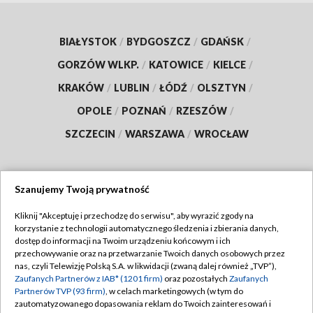
BIAŁYSTOK
/
BYDGOSZCZ
/
GDAŃSK
/
GORZÓW WLKP.
/
KATOWICE
/
KIELCE
/
KRAKÓW
/
LUBLIN
/
ŁÓDŹ
/
OLSZTYN
/
OPOLE
/
POZNAŃ
/
RZESZÓW
/
SZCZECIN
/
WARSZAWA
/
WROCŁAW
Szanujemy Twoją prywatność
Dołącz do nas:
Kliknij "Akceptuję i przechodzę do serwisu", aby wyrazić zgody na
korzystanie z technologii automatycznego śledzenia i zbierania danych,
TVP
dostęp do informacji na Twoim urządzeniu końcowym i ich
Abonament TVP
przechowywanie oraz na przetwarzanie Twoich danych osobowych przez
Regulamin TVP
nas, czyli Telewizję Polską S.A. w likwidacji (zwaną dalej również „TVP”),
Emisja w TVP
Polityka prywatności
Zaufanych Partnerów z IAB* (1201 firm)
oraz pozostałych
Zaufanych
Partnerów TVP (93 firm)
, w celach marketingowych (w tym do
Centrum informacji TVP
Moje zgody
zautomatyzowanego dopasowania reklam do Twoich zainteresowań i