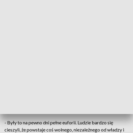
41. rocznica Porozumień Sierpniowych
W regionie trwają uroczystości związane z
powstaniem NSZZ „Solidarność”. Z okazji 41.
rocznicy podpisania Porozumień Sierpniowych w
Toruniu złożono kwiaty przed tablicą poświęconą
ludziom „Solidarności” oraz przed pomnikiem
kapelana związku, błogosławionego księdza
Jerzego Popiełuszki.
- Były to na pewno dni pełne euforii. Ludzie bardzo się
cieszyli, że powstaje coś wolnego, niezależnego od władzy i