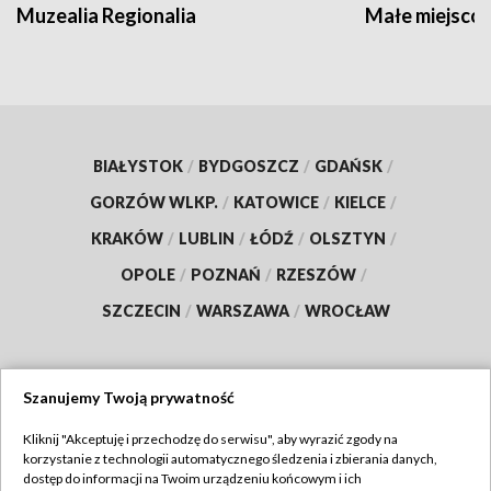
Muzealia Regionalia
Małe miejscow
BIAŁYSTOK
/
BYDGOSZCZ
/
GDAŃSK
/
GORZÓW WLKP.
/
KATOWICE
/
KIELCE
/
KRAKÓW
/
LUBLIN
/
ŁÓDŹ
/
OLSZTYN
/
OPOLE
/
POZNAŃ
/
RZESZÓW
/
SZCZECIN
/
WARSZAWA
/
WROCŁAW
Szanujemy Twoją prywatność
Dołącz do nas:
Kliknij "Akceptuję i przechodzę do serwisu", aby wyrazić zgody na
korzystanie z technologii automatycznego śledzenia i zbierania danych,
TVP
dostęp do informacji na Twoim urządzeniu końcowym i ich