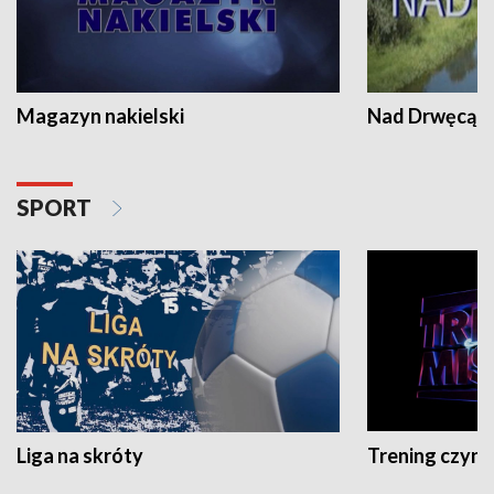
Magazyn nakielski
Nad Drwęcą
SPORT
Liga na skróty
Trening czyni 