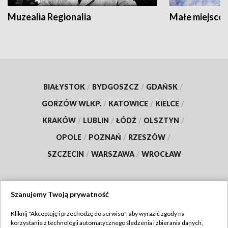
Muzealia Regionalia
Małe miejscow
BIAŁYSTOK
/
BYDGOSZCZ
/
GDAŃSK
/
GORZÓW WLKP.
/
KATOWICE
/
KIELCE
/
KRAKÓW
/
LUBLIN
/
ŁÓDŹ
/
OLSZTYN
/
OPOLE
/
POZNAŃ
/
RZESZÓW
/
SZCZECIN
/
WARSZAWA
/
WROCŁAW
Szanujemy Twoją prywatność
Dołącz do nas:
Kliknij "Akceptuję i przechodzę do serwisu", aby wyrazić zgody na
korzystanie z technologii automatycznego śledzenia i zbierania danych,
TVP