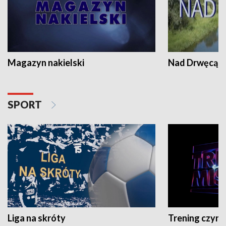
Magazyn nakielski
Nad Drwęcą
SPORT
Liga na skróty
Trening czyni 