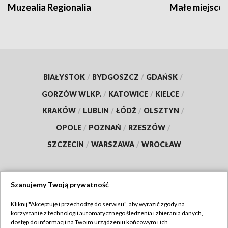
Muzealia Regionalia
Małe miejscow
BIAŁYSTOK
/
BYDGOSZCZ
/
GDAŃSK
/
GORZÓW WLKP.
/
KATOWICE
/
KIELCE
/
KRAKÓW
/
LUBLIN
/
ŁÓDŹ
/
OLSZTYN
/
OPOLE
/
POZNAŃ
/
RZESZÓW
/
SZCZECIN
/
WARSZAWA
/
WROCŁAW
Szanujemy Twoją prywatność
Dołącz do nas:
Kliknij "Akceptuję i przechodzę do serwisu", aby wyrazić zgody na
korzystanie z technologii automatycznego śledzenia i zbierania danych,
TVP
dostęp do informacji na Twoim urządzeniu końcowym i ich