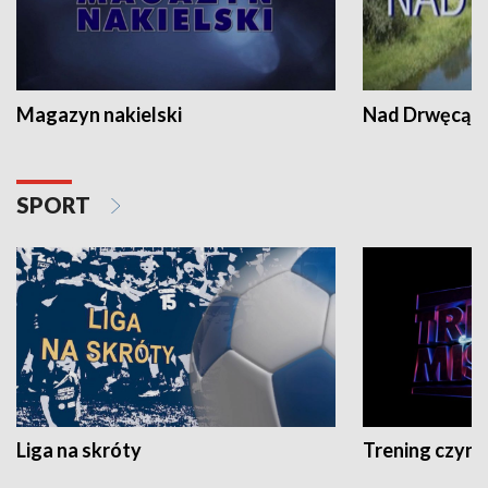
Magazyn nakielski
Nad Drwęcą
SPORT
Liga na skróty
Trening czyni 