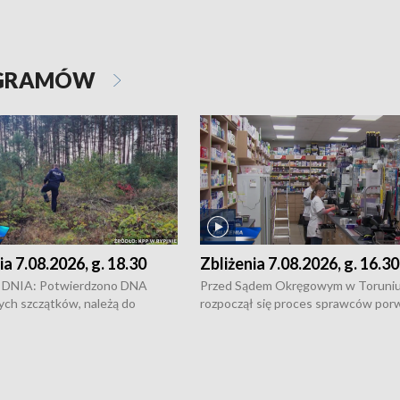
OGRAMÓW
ia 7.08.2026, g. 18.30
Zbliżenia 7.08.2026, g. 16.30
DNIA: Potwierdzono DNA
Przed Sądem Okręgowym w Toruni
ych szczątków, należą do
rozpoczął się proces sprawców por
j Jowity Zielińskiej • Tragiczny
pobicie i tortur pod Grudziądzem • 
c serwisowych w studni w Solcu
zł - tyle mogą wynosić straty po poż
 • Festiwal dziewięciu wzgórz
przy ul. Kossaka w Bydgoszczy •
e i Festiwal Wisły w kilku
Niebezpiecznie na drogach regionu 
regionu • Problem z realizacją
Dalszy ciąg sporu o pranie na bydgo