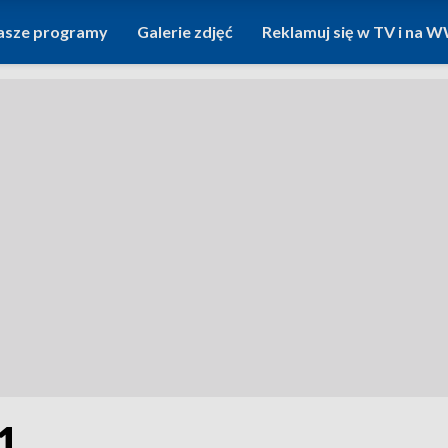
asze programy
Galerie zdjęć
Reklamuj się w TV i na
1