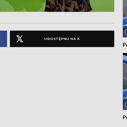
UDOSTĘPNIJ NA X
P
P