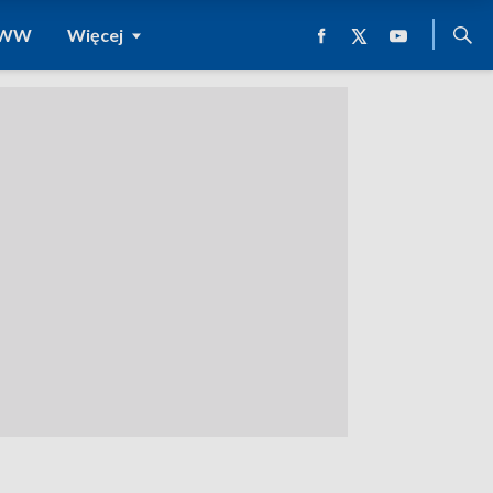
 WWW
Więcej