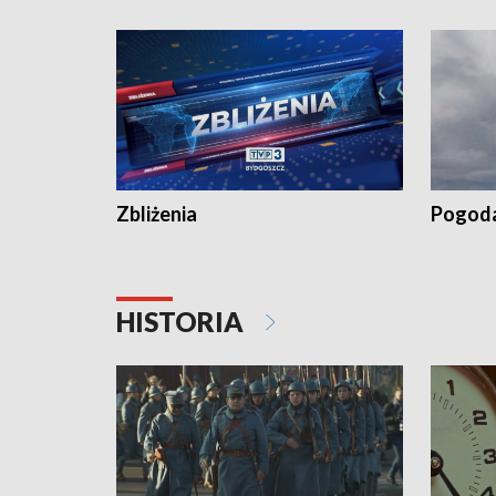
kiszeniu ogórków w gminie Łasin
recept po
Dalszy ci
wywiesza
Zbliżenia
Pogod
HISTORIA