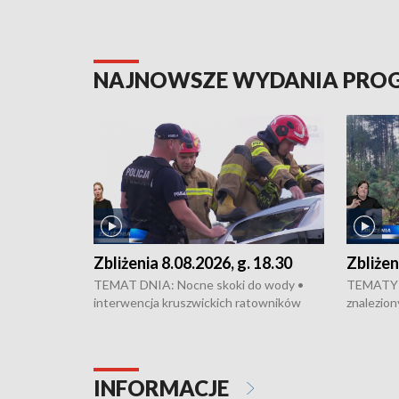
NAJNOWSZE WYDANIA PR
Zbliżenia 8.08.2026, g. 18.30
Zbliżen
TEMAT DNIA: Nocne skoki do wody •
TEMATY 
interwencja kruszwickich ratowników
znalezion
WOPR mogła zapobiec tragedii • Koniec
zaginione
prac na Rondzie Fordońskim • Na Wyspie
finał pra
Młyńskiej świętowano urodziny Mariana
Kujawskim
Rejewskiego • Kujawski Festiwal Pieśni
w Chełmni
INFORMACJE
Ludowej w Inowrocławiu • Rekord w
miastach 