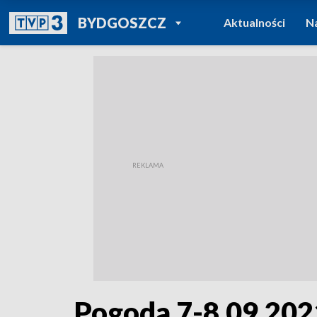
POWRÓT DO
BYDGOSZCZ
Aktualności
N
TVP REGIONY
Pogoda 7-8.09.202