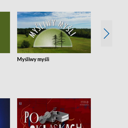
Myśliwy myśli
Spotkania z 