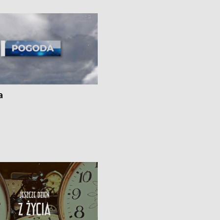
 spaleniu apteki w Bydgoszczy •
Kapuściskach
ąg sąsiedzkiego sporu o
nie prania
a