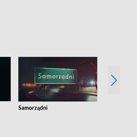
Samorządni
Wspólna sp