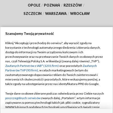
OPOLE
/
POZNAŃ
/
RZESZÓW
/
SZCZECIN
/
WARSZAWA
/
WROCŁAW
Szanujemy Twoją prywatność
Dołącz do nas:
Kliknij "Akceptuję i przechodzę do serwisu", aby wyrazić zgody na
korzystanie z technologii automatycznego śledzenia i zbierania danych,
TVP
dostęp do informacji na Twoim urządzeniu końcowym i ich
Abonament TVP
przechowywanie oraz na przetwarzanie Twoich danych osobowych przez
Regulamin TVP
nas, czyli Telewizję Polską S.A. w likwidacji (zwaną dalej również „TVP”),
Emisja w TVP
Polityka prywatności
Zaufanych Partnerów z IAB* (1201 firm)
oraz pozostałych
Zaufanych
Partnerów TVP (93 firm)
, w celach marketingowych (w tym do
Centrum informacji TVP
Moje zgody
zautomatyzowanego dopasowania reklam do Twoich zainteresowań i
mierzenia ich skuteczności) i pozostałych, które wskazujemy poniżej, a
Naziemna Telewizja Cyfrowa
Pomoc
także zgody na udostępnianie przez nas identyfikatora PPID do Google.
Sklep TVP
Biuro reklamy
Twoje dane osobowe zbierane podczas odwiedzania przez Ciebie naszych
Rada Programowa
Kontakt
poszczególnych serwisów
zwanych dalej „Portalem”, w tym informacje
zapisywane za pomocą technologii takich jak: pliki cookie, sygnalizatory
System NOS
WWW lub innych podobnych technologii umożliwiających świadczenie
dopasowanych i bezpiecznych usług, personalizację treści oraz reklam,