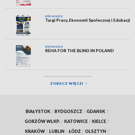
BYDGOSZCZ
Targi Pracy, Ekonomii Społecznej i Edukacji
BYDGOSZCZ
REHA FOR THE BLIND IN POLAND
ZOBACZ WIĘCEJ
BIAŁYSTOK
/
BYDGOSZCZ
/
GDAŃSK
/
GORZÓW WLKP.
/
KATOWICE
/
KIELCE
/
KRAKÓW
/
LUBLIN
/
ŁÓDŹ
/
OLSZTYN
/