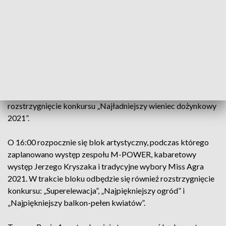
zabraknie także oficjalnego rozpoczęcia 31. Targów Rypin
Agra. Następnie wystąpią zespoły: Horpyna, Red Queen, a na
zakończenie planowana jest zabawa z DJ-em.
Niedzielne uroczystości rozpoczną się o 11:00 uroczystą
Mszą Świętą Dożynkową, podczas której dziękować
będziemy za tegoroczne zbiory. Przewidziane jest również
wręczenie nagród dla wyróżnionych rolników oraz
rozstrzygnięcie konkursu „Najładniejszy wieniec dożynkowy
2021”.
O 16:00 rozpocznie się blok artystyczny, podczas którego
zaplanowano występ zespołu M-POWER, kabaretowy
występ Jerzego Kryszaka i tradycyjne wybory Miss Agra
2021. W trakcie bloku odbędzie się również rozstrzygnięcie
konkursu: „Superelewacja”, „Najpiękniejszy ogród” i
„Najpiękniejszy balkon-pełen kwiatów”.