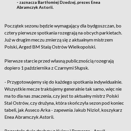
- zaznacza Bartłomiej Dzedzej, prezes Enea
Abramczyk Astorii.
Początek sezonu będzie wymagający dla bydgoszczan, bo
cztery pierwsze spotkania rozegrają na obcych parkietach.
Już w drugim meczu zmierzą się z aktualnym mistrzem
Polski, Arged BM Stalą Ostrów Wielkopolski.
Pierwsze starcie przed własną publicznością rozegrają
dopiero 1 października z Czarnymi Słupsk.
- Przygotowujemy się do każdego spotkania indywidualnie.
Wszystkie mecze traktujemy generalnie tak samo, więc nie
ma to dla nas znaczenia, czy jest to aktualny mistrz Polski
Stal Ostrów, czy drużyna, która skończyła sezon pod koniec
tabeli, jak Asseco Arka - zapewnia Jakub Nizioł, koszykarz
Enea Abramczyk Astorii.
Pozostałe dwie drużyny z Kujaw i Pomorza - Anwil