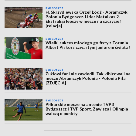
BYDGOSZCZ
H. Skrzydlewska Orzeł Łódź - Abramczyk
Polonia Bydgoszcz. Lider Metalkas 2.
Ekstraligi lepszy w meczu na szczycie!
[relacja]
BYDGOSZCZ
Wielki sukces młodego golfisty z Torunia.
Albert Piskorz czwartym juniorem świata!
BYDGOSZCZ
Żużlowi fani nie zawiedli. Tak kibicowali na
meczu Abramczyk Polonia - Polonia Piła
[ZDJĘCIA]
BYDGOSZCZ
Piłkarskie mecze na antenie TVP3
Bydgoszcz i TVP Sport. Zawisza i Olimpia
walczą o punkty