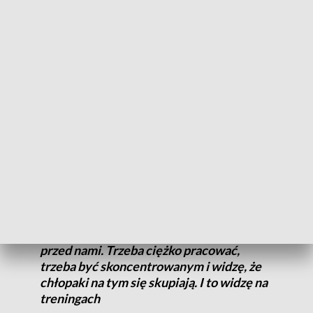
Swój pierwszy mecz Enea Astoria rozegra w hali Asseco Arki
Gdynia. W zespole zobaczymy kilka nowych twarzy: klub
podpisał umowy m.in. z Mateuszem Zębskim, Alanem
Herndonem i Dominykasem Domarkasem.
Przedsezonowe sparingi pokazały, że bydgoszczanie są
dobrze przygotowani do rozgrywek.
Myślę, że sparingi to jest taki czas, kiedy
trzeba trochę potestować, sprawdzić, a
nie przekładają się one na mecze ligowe.
To, że wygrywało się w sparingach, nie
powoduje, że klub przyjdzie i położy się
przed nami. Trzeba ciężko pracować,
trzeba być skoncentrowanym i widzę, że
chłopaki na tym się skupiają. I to widzę na
treningach