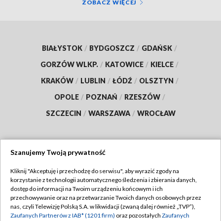
ZOBACZ WIĘCEJ
BIAŁYSTOK
/
BYDGOSZCZ
/
GDAŃSK
/
GORZÓW WLKP.
/
KATOWICE
/
KIELCE
/
KRAKÓW
/
LUBLIN
/
ŁÓDŹ
/
OLSZTYN
/
OPOLE
/
POZNAŃ
/
RZESZÓW
/
SZCZECIN
/
WARSZAWA
/
WROCŁAW
Szanujemy Twoją prywatność
Dołącz do nas:
Kliknij "Akceptuję i przechodzę do serwisu", aby wyrazić zgody na
korzystanie z technologii automatycznego śledzenia i zbierania danych,
TVP
dostęp do informacji na Twoim urządzeniu końcowym i ich
Abonament TVP
przechowywanie oraz na przetwarzanie Twoich danych osobowych przez
Regulamin TVP
nas, czyli Telewizję Polską S.A. w likwidacji (zwaną dalej również „TVP”),
Emisja w TVP
Polityka prywatności
Zaufanych Partnerów z IAB* (1201 firm)
oraz pozostałych
Zaufanych