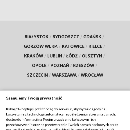
BIAŁYSTOK
/
BYDGOSZCZ
/
GDAŃSK
/
GORZÓW WLKP.
/
KATOWICE
/
KIELCE
/
KRAKÓW
/
LUBLIN
/
ŁÓDŹ
/
OLSZTYN
/
OPOLE
/
POZNAŃ
/
RZESZÓW
/
SZCZECIN
/
WARSZAWA
/
WROCŁAW
Szanujemy Twoją prywatność
Dołącz do nas:
Kliknij "Akceptuję i przechodzę do serwisu", aby wyrazić zgody na
korzystanie z technologii automatycznego śledzenia i zbierania danych,
TVP
dostęp do informacji na Twoim urządzeniu końcowym i ich
Abonament TVP
przechowywanie oraz na przetwarzanie Twoich danych osobowych przez
Regulamin TVP
nas, czyli Telewizję Polską S.A. w likwidacji (zwaną dalej również „TVP”),