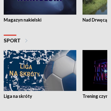
Magazyn nakielski
Nad Drwęcą
SPORT
Liga na skróty
Trening czyni 