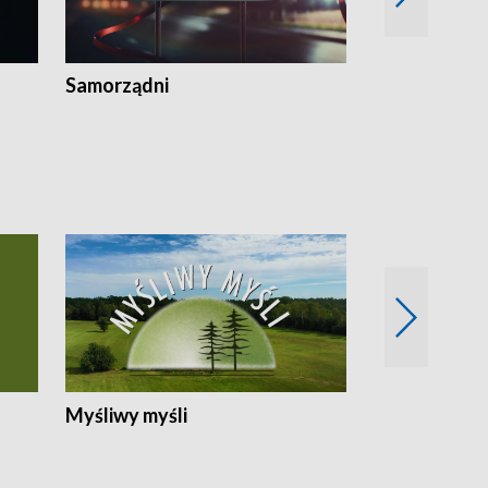
Samorządni
Wspólna sp
Myśliwy myśli
Spotkania z 