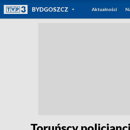
POWRÓT DO
BYDGOSZCZ
Aktualności
N
TVP REGIONY
Toruńscy policjanc