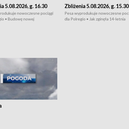
ia 5.08.2026, g. 16.30
Zbliżenia 5.08.2026, g. 15.30
rodukuje nowoczesne pociągi
Pesa wyprodukuje nowoczesne poci
gio • Budowę nowej
dla Polregio • Jak zginęła 14-letnia
ktury gazowej między
dziewczyna z Torunia • Nowelizacja
m a Gustorzynem. •
ustawy o pomocy społecznej już
rsje wokół Wojewódzkiego
obowiązuje • W lasach pojawiły się ku
Specjalistycznego we
borowiki • Urodzaj kukurydzy w regi
 • Jaka była przyczyna śmierci
i z Torunia • Nowelizacja ustawy
społecznej już obowiązuje
a