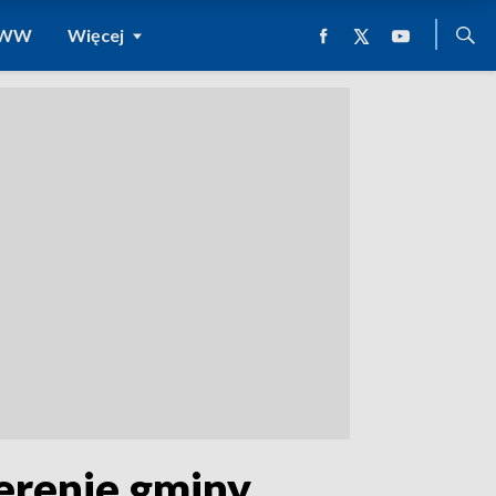
 WWW
Więcej
terenie gminy