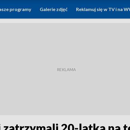
asze programy
Galerie zdjęć
Reklamuj się w TV i na
i zatrzymali 20-latka na 