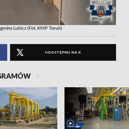
e gminy Lubicz (Fot. KMP Toruń)
UDOSTĘPNIJ NA X
OGRAMÓW