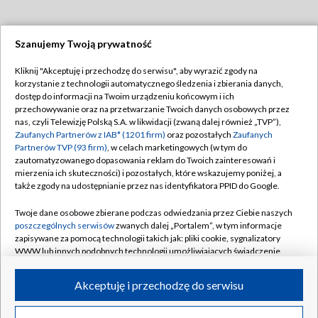
Szanujemy Twoją prywatność
Dołącz do nas:
Kliknij "Akceptuję i przechodzę do serwisu", aby wyrazić zgody na
korzystanie z technologii automatycznego śledzenia i zbierania danych,
TVP
dostęp do informacji na Twoim urządzeniu końcowym i ich
Abonament TVP
przechowywanie oraz na przetwarzanie Twoich danych osobowych przez
Regulamin TVP
nas, czyli Telewizję Polską S.A. w likwidacji (zwaną dalej również „TVP”),
Emisja w TVP
Polityka prywatności
Zaufanych Partnerów z IAB* (1201 firm)
oraz pozostałych
Zaufanych
Partnerów TVP (93 firm)
, w celach marketingowych (w tym do
Centrum informacji TVP
Moje zgody
zautomatyzowanego dopasowania reklam do Twoich zainteresowań i
mierzenia ich skuteczności) i pozostałych, które wskazujemy poniżej, a
Naziemna Telewizja Cyfrowa
Pomoc
także zgody na udostępnianie przez nas identyfikatora PPID do Google.
Sklep TVP
Biuro reklamy
Twoje dane osobowe zbierane podczas odwiedzania przez Ciebie naszych
Rada Programowa
Kontakt
poszczególnych serwisów
zwanych dalej „Portalem”, w tym informacje
zapisywane za pomocą technologii takich jak: pliki cookie, sygnalizatory
System NOS
WWW lub innych podobnych technologii umożliwiających świadczenie
dopasowanych i bezpiecznych usług, personalizację treści oraz reklam,
Informacje o nadawcy
Kanały
udostępnianie funkcji mediów społecznościowych oraz analizowanie
Akceptuję i przechodzę do serwisu
ruchu w Internecie.
Program dla prasy
©2026 Telewizja Polska S.A. w likwidacji
Biuro Reklamy
Twoje dane osobowe zbierane podczas odwiedzania przez Ciebie