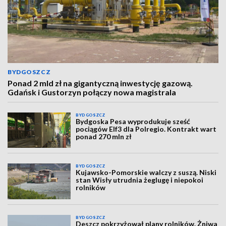
BYDGOSZCZ
Ponad 2 mld zł na gigantyczną inwestycję gazową.
Gdańsk i Gustorzyn połączy nowa magistrala
BYDGOSZCZ
Bydgoska Pesa wyprodukuje sześć
pociągów Elf3 dla Polregio. Kontrakt wart
ponad 270 mln zł
BYDGOSZCZ
Kujawsko-Pomorskie walczy z suszą. Niski
stan Wisły utrudnia żeglugę i niepokoi
rolników
BYDGOSZCZ
Deszcz pokrzyżował plany rolników. Żniwa