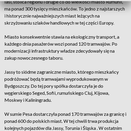
Iasi, stolica regionu i drugie co do wielkości miasto Rumunii,
ma ponad 300 tysięcy mieszkańców. To jedno z najstarszych
i historycznie najważniejszych miast leżących na
skrzyżowaniu szlaków handlowych w tej części Europy.
Miasto konsekwentnie stawia na ekologiczny transport, a
każdego dnia pasażerów wozi ponad 120 tramwajów. Po
modernizacji infrastruktury władze zdecydowały się na
zakup nowoczesnego taboru.
Jassy to siódme zagraniczne miasto, którego mieszkańcy
podróżować będą tramwajami wyprodukowanym w
Bydgoszczy. Do tej pory spółka dostarczyła je do
węgierskiego Seged, Sofii, rumuńskiego Cluj, Kijowa,
Moskwy i Kaliningradu.
W sumie Pesa dostarczyła ponad 170 tramwajów za granicę i
ponad 600 do polskich miast. W tej chwili trwa produkcja
kolejnych pojazdów dla Jassy, Torunia i Śląska . W ostatnim