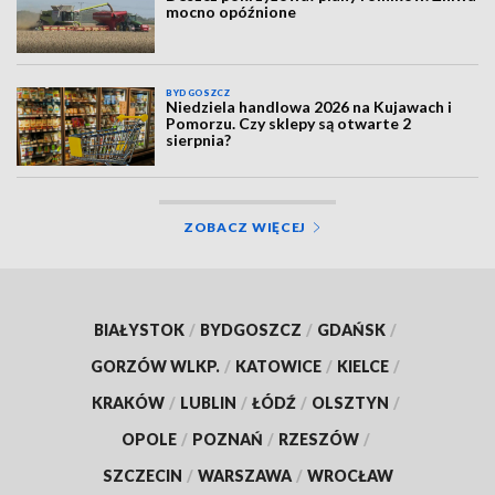
mocno opóźnione
BYDGOSZCZ
Niedziela handlowa 2026 na Kujawach i
Pomorzu. Czy sklepy są otwarte 2
sierpnia?
ZOBACZ WIĘCEJ
BIAŁYSTOK
/
BYDGOSZCZ
/
GDAŃSK
/
GORZÓW WLKP.
/
KATOWICE
/
KIELCE
/
KRAKÓW
/
LUBLIN
/
ŁÓDŹ
/
OLSZTYN
/
OPOLE
/
POZNAŃ
/
RZESZÓW
/
SZCZECIN
/
WARSZAWA
/
WROCŁAW