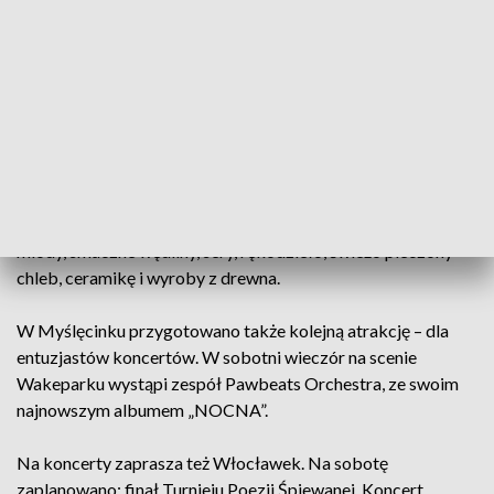
od nowa wieży bramnej - prowadzącej do rekonstrukcji
jednego z najstarszych drewnianych grodów na świecie.
Po rocznej przerwie, spowodowanej obostrzeniami
związanymi z COVID-19, powraca do Myślęcinka Jarmark
Kujawsko-Pomorski. W niedzielne południe rozpocznie się
wielki piknik rodzinny. Zaplanowano liczne degustacje,
animacje, występy zespołów pieśni i tańca oraz wystawy
twórczości ludowej. Będzie też okazja do zaopatrzenia się w
miody, smaczne wędliny, sery, rękodzieło, świeżo pieczony
chleb, ceramikę i wyroby z drewna.
W Myślęcinku przygotowano także kolejną atrakcję – dla
entuzjastów koncertów. W sobotni wieczór na scenie
Wakeparku wystąpi zespół Pawbeats Orchestra, ze swoim
najnowszym albumem „NOCNA”.
Na koncerty zaprasza też Włocławek. Na sobotę
zaplanowano: finał Turnieju Poezji Śpiewanej, Koncert