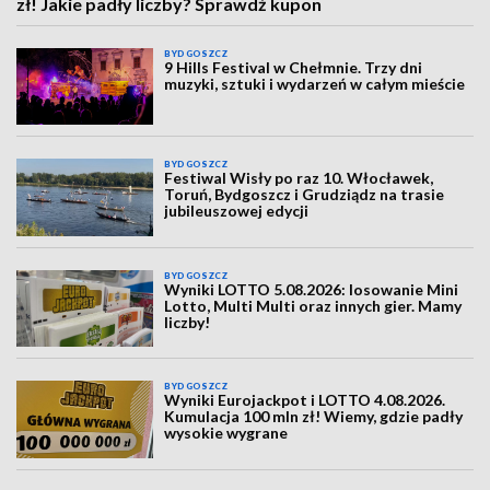
zł! Jakie padły liczby? Sprawdź kupon
BYDGOSZCZ
9 Hills Festival w Chełmnie. Trzy dni
muzyki, sztuki i wydarzeń w całym mieście
BYDGOSZCZ
Festiwal Wisły po raz 10. Włocławek,
Toruń, Bydgoszcz i Grudziądz na trasie
jubileuszowej edycji
BYDGOSZCZ
Wyniki LOTTO 5.08.2026: losowanie Mini
Lotto, Multi Multi oraz innych gier. Mamy
liczby!
BYDGOSZCZ
Wyniki Eurojackpot i LOTTO 4.08.2026.
Kumulacja 100 mln zł! Wiemy, gdzie padły
wysokie wygrane