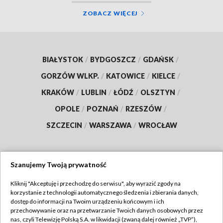
ZOBACZ WIĘCEJ
BIAŁYSTOK
/
BYDGOSZCZ
/
GDAŃSK
/
GORZÓW WLKP.
/
KATOWICE
/
KIELCE
/
KRAKÓW
/
LUBLIN
/
ŁÓDŹ
/
OLSZTYN
/
OPOLE
/
POZNAŃ
/
RZESZÓW
/
SZCZECIN
/
WARSZAWA
/
WROCŁAW
Szanujemy Twoją prywatność
Dołącz do nas:
Kliknij "Akceptuję i przechodzę do serwisu", aby wyrazić zgody na
korzystanie z technologii automatycznego śledzenia i zbierania danych,
TVP
dostęp do informacji na Twoim urządzeniu końcowym i ich
Abonament TVP
przechowywanie oraz na przetwarzanie Twoich danych osobowych przez
Regulamin TVP
nas, czyli Telewizję Polską S.A. w likwidacji (zwaną dalej również „TVP”),