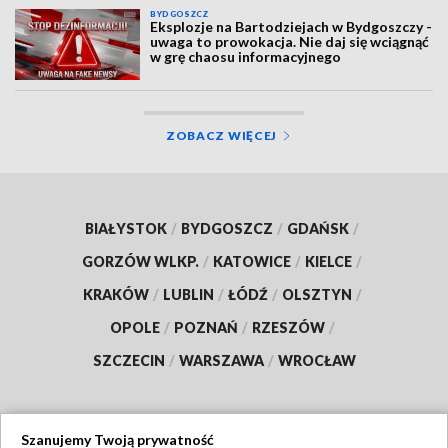
BYDGOSZCZ
Eksplozje na Bartodziejach w Bydgoszczy -
uwaga to prowokacja. Nie daj się wciągnąć
w grę chaosu informacyjnego
ZOBACZ WIĘCEJ
BIAŁYSTOK
/
BYDGOSZCZ
/
GDAŃSK
/
GORZÓW WLKP.
/
KATOWICE
/
KIELCE
/
KRAKÓW
/
LUBLIN
/
ŁÓDŹ
/
OLSZTYN
/
OPOLE
/
POZNAŃ
/
RZESZÓW
/
SZCZECIN
/
WARSZAWA
/
WROCŁAW
Szanujemy Twoją prywatność