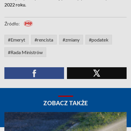
2022 roku.
Źródło:
#Emeryt
#rencista
#zmiany
#podatek
#Rada Ministrów
ZOBACZ TAKŻE