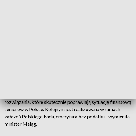
lub rencisty co roku zostanie 1320 złotych więcej.
MRiPS podkreśliło, że emerytury bez podatku to jeden z
fundamentów Polskiego Ładu, który ma zmniejszyć
nierówności społeczne i stworzyć lepsze warunki do życia dla
wszystkich obywateli.
Resort zaznaczył, że przyjęte przez Radę Ministrów przepisy
to kolejne działanie, mające na celu wzmocnienie
bezpieczeństwa finansowego seniorów w Polsce.
- Waloryzacja świadczeń, 13. i 14. emerytura czy
wprowadzony w 2019 roku program Mama 4 plus, to
rozwiązania, które skutecznie poprawiają sytuację finansową
seniorów w Polsce. Kolejnym jest realizowana w ramach
założeń Polskiego Ładu, emerytura bez podatku - wymieniła
minister Maląg.