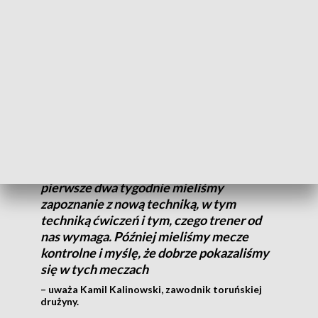
rywali. Graliśmy tylko kilka meczów sparingowych, a co do
przygotowań - jestem z nich zadowolony – podkreśla Jussi
Tupamaki, trener KH Energa Toruń.
Tegoroczne przygotowania znacznie różniły się od tych z
minionych lat, nie tylko z uwagi na zmiany w składzie.
Pojawił się nowy trener i wszystko
zaczęliśmy od nowa, od początku, Przez
pierwsze dwa tygodnie mieliśmy
zapoznanie z nową techniką, w tym
techniką ćwiczeń i tym, czego trener od
nas wymaga. Później mieliśmy mecze
kontrolne i myślę, że dobrze pokazaliśmy
się w tych meczach
– uważa Kamil Kalinowski, zawodnik toruńskiej
drużyny.