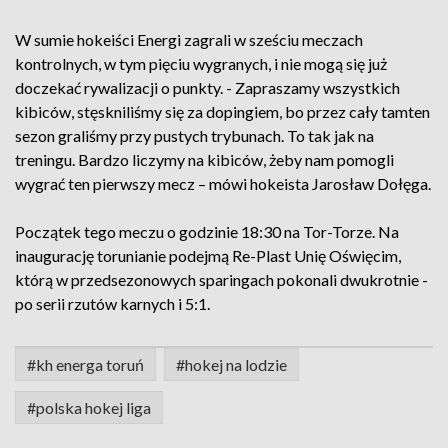
W sumie hokeiści Energi zagrali w sześciu meczach
kontrolnych, w tym pięciu wygranych, i nie mogą się już
doczekać rywalizacji o punkty. - Zapraszamy wszystkich
kibiców, stęskniliśmy się za dopingiem, bo przez cały tamten
sezon graliśmy przy pustych trybunach. To tak jak na
treningu. Bardzo liczymy na kibiców, żeby nam pomogli
wygrać ten pierwszy mecz – mówi hokeista Jarosław Dołęga.
Początek tego meczu o godzinie 18:30 na Tor-Torze. Na
inaugurację torunianie podejmą Re-Plast Unię Oświęcim,
którą w przedsezonowych sparingach pokonali dwukrotnie -
po serii rzutów karnych i 5:1.
#kh energa toruń
#hokej na lodzie
#polska hokej liga