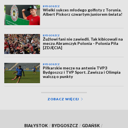
BYDGOSZCZ
Wielki sukces młodego golfisty z Torunia.
Albert Piskorz czwartym juniorem świata!
BYDGOSZCZ
Żużlowi fani nie zawiedli. Tak kibicowali na
meczu Abramczyk Polonia - Polonia Piła
[ZDJĘCIA]
BYDGOSZCZ
Piłkarskie mecze na antenie TVP3
Bydgoszcz i TVP Sport. Zawisza i Olimpia
walczą o punkty
ZOBACZ WIĘCEJ
BIAŁYSTOK
/
BYDGOSZCZ
/
GDAŃSK
/