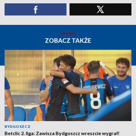
ZOBACZ TAKŻE
BYDGOSZCZ
Betclic 2. liga: Zawisza Bydgoszcz wreszcie wygrał!