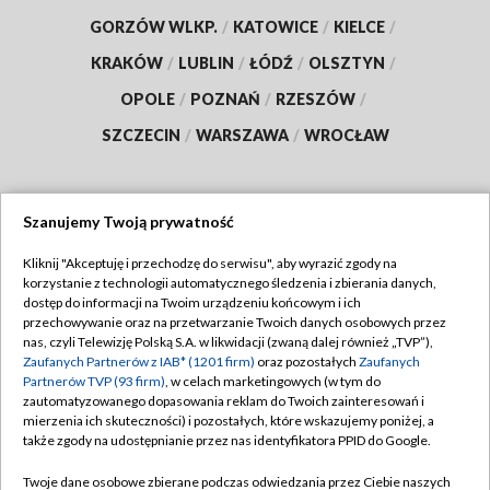
GORZÓW WLKP.
/
KATOWICE
/
KIELCE
/
KRAKÓW
/
LUBLIN
/
ŁÓDŹ
/
OLSZTYN
/
OPOLE
/
POZNAŃ
/
RZESZÓW
/
SZCZECIN
/
WARSZAWA
/
WROCŁAW
Szanujemy Twoją prywatność
Dołącz do nas:
Kliknij "Akceptuję i przechodzę do serwisu", aby wyrazić zgody na
korzystanie z technologii automatycznego śledzenia i zbierania danych,
TVP
dostęp do informacji na Twoim urządzeniu końcowym i ich
Abonament TVP
przechowywanie oraz na przetwarzanie Twoich danych osobowych przez
Regulamin TVP
nas, czyli Telewizję Polską S.A. w likwidacji (zwaną dalej również „TVP”),
Emisja w TVP
Polityka prywatności
Zaufanych Partnerów z IAB* (1201 firm)
oraz pozostałych
Zaufanych
Partnerów TVP (93 firm)
, w celach marketingowych (w tym do
Centrum informacji TVP
Moje zgody
zautomatyzowanego dopasowania reklam do Twoich zainteresowań i
mierzenia ich skuteczności) i pozostałych, które wskazujemy poniżej, a
Naziemna Telewizja Cyfrowa
Pomoc
także zgody na udostępnianie przez nas identyfikatora PPID do Google.
Sklep TVP
Biuro reklamy
Twoje dane osobowe zbierane podczas odwiedzania przez Ciebie naszych