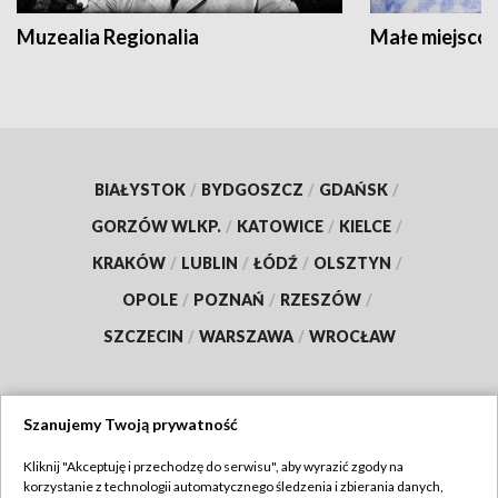
Muzealia Regionalia
Małe miejscow
BIAŁYSTOK
/
BYDGOSZCZ
/
GDAŃSK
/
GORZÓW WLKP.
/
KATOWICE
/
KIELCE
/
KRAKÓW
/
LUBLIN
/
ŁÓDŹ
/
OLSZTYN
/
OPOLE
/
POZNAŃ
/
RZESZÓW
/
SZCZECIN
/
WARSZAWA
/
WROCŁAW
Szanujemy Twoją prywatność
Dołącz do nas:
Kliknij "Akceptuję i przechodzę do serwisu", aby wyrazić zgody na
korzystanie z technologii automatycznego śledzenia i zbierania danych,
TVP