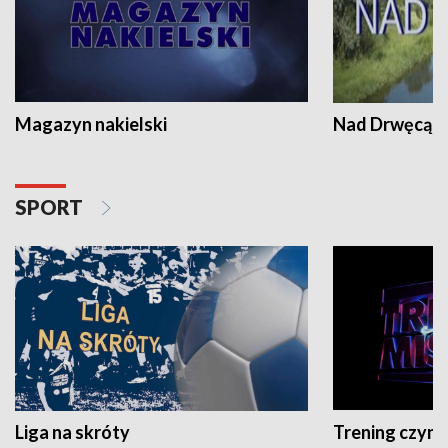
Magazyn nakielski
Nad Drwęcą
SPORT
Liga na skróty
Trening czyni 