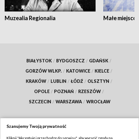
Muzealia Regionalia
Małe miejscow
BIAŁYSTOK
/
BYDGOSZCZ
/
GDAŃSK
/
GORZÓW WLKP.
/
KATOWICE
/
KIELCE
/
KRAKÓW
/
LUBLIN
/
ŁÓDŹ
/
OLSZTYN
/
OPOLE
/
POZNAŃ
/
RZESZÓW
/
SZCZECIN
/
WARSZAWA
/
WROCŁAW
Szanujemy Twoją prywatność
Dołącz do nas:
Kliknij "Akceptuję i przechodzę do serwisu", aby wyrazić zgody na