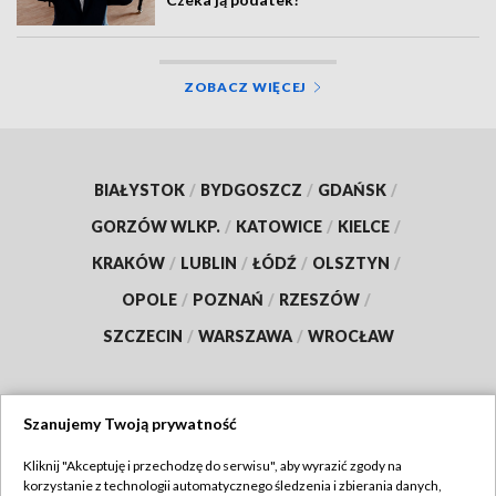
ZOBACZ WIĘCEJ
BIAŁYSTOK
/
BYDGOSZCZ
/
GDAŃSK
/
GORZÓW WLKP.
/
KATOWICE
/
KIELCE
/
KRAKÓW
/
LUBLIN
/
ŁÓDŹ
/
OLSZTYN
/
OPOLE
/
POZNAŃ
/
RZESZÓW
/
SZCZECIN
/
WARSZAWA
/
WROCŁAW
Szanujemy Twoją prywatność
Dołącz do nas:
Kliknij "Akceptuję i przechodzę do serwisu", aby wyrazić zgody na
korzystanie z technologii automatycznego śledzenia i zbierania danych,
TVP