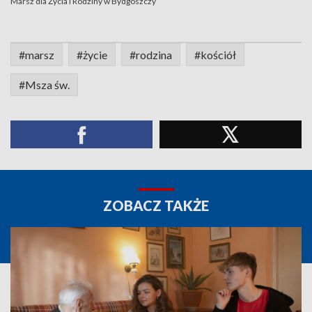
Marsz dla Życia i Rodziny w Bydgoszczy
#marsz
#życie
#rodzina
#kościół
#Msza św.
ZOBACZ TAKŻE