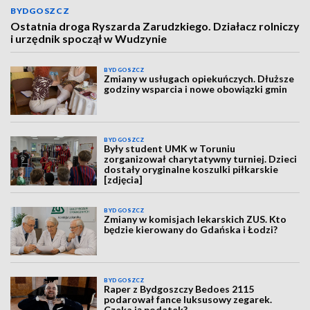
BYDGOSZCZ
Ostatnia droga Ryszarda Zarudzkiego. Działacz rolniczy
i urzędnik spoczął w Wudzynie
BYDGOSZCZ
Zmiany w usługach opiekuńczych. Dłuższe
godziny wsparcia i nowe obowiązki gmin
BYDGOSZCZ
Były student UMK w Toruniu
zorganizował charytatywny turniej. Dzieci
dostały oryginalne koszulki piłkarskie
[zdjęcia]
BYDGOSZCZ
Zmiany w komisjach lekarskich ZUS. Kto
będzie kierowany do Gdańska i Łodzi?
BYDGOSZCZ
Raper z Bydgoszczy Bedoes 2115
podarował fance luksusowy zegarek.
Czeka ją podatek?