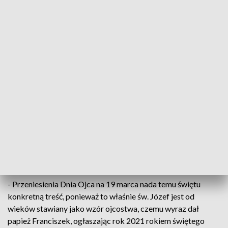
wystąpią znane zespoły m.in. Żuki.
„Tato - bądź, prowadź, chroń”- z takim hasłem na ulice
Bydgoszczy wyjdą wszyscy uczestnicy tego wyjątkowego
wydarzenia. Hasło jest powiązane z ogólnopolską kampanią
społeczną mającą na celu przeniesienie Dnia Ojca na 19
marca, czyli na uroczystość św. Józefa.
- Dzień Ojca od lat jest w cieniu Dnia Matki. A tymczasem, w
dobie powszechnego kryzysu męskości, należy w sposób
szczególny doceniać ojcostwo oraz przypominać jak ważna
jest rola ojca w kształtowaniu życia rodzinnego i
społecznego – mówi Paweł Ozdoba, prezes Centrum Życia i
Rodziny.
- Przeniesienia Dnia Ojca na 19 marca nada temu świętu
konkretną treść, ponieważ to właśnie św. Józef jest od
wieków stawiany jako wzór ojcostwa, czemu wyraz dał
papież Franciszek, ogłaszając rok 2021 rokiem świętego