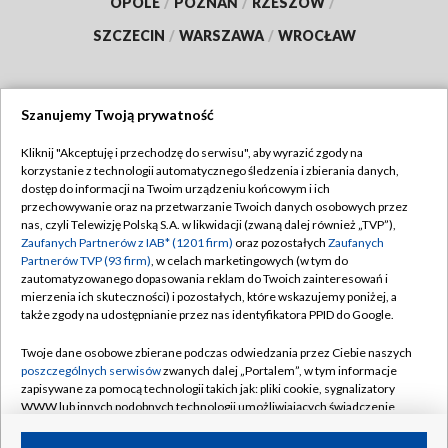
OPOLE
/
POZNAŃ
/
RZESZÓW
/
SZCZECIN
/
WARSZAWA
/
WROCŁAW
Szanujemy Twoją prywatność
Dołącz do nas:
Kliknij "Akceptuję i przechodzę do serwisu", aby wyrazić zgody na
korzystanie z technologii automatycznego śledzenia i zbierania danych,
TVP
dostęp do informacji na Twoim urządzeniu końcowym i ich
Abonament TVP
przechowywanie oraz na przetwarzanie Twoich danych osobowych przez
Regulamin TVP
nas, czyli Telewizję Polską S.A. w likwidacji (zwaną dalej również „TVP”),
Emisja w TVP
Polityka prywatności
Zaufanych Partnerów z IAB* (1201 firm)
oraz pozostałych
Zaufanych
Partnerów TVP (93 firm)
, w celach marketingowych (w tym do
Centrum informacji TVP
Moje zgody
zautomatyzowanego dopasowania reklam do Twoich zainteresowań i
mierzenia ich skuteczności) i pozostałych, które wskazujemy poniżej, a
Naziemna Telewizja Cyfrowa
Pomoc
także zgody na udostępnianie przez nas identyfikatora PPID do Google.
Sklep TVP
Biuro reklamy
Twoje dane osobowe zbierane podczas odwiedzania przez Ciebie naszych
Rada Programowa
Kontakt
poszczególnych serwisów
zwanych dalej „Portalem”, w tym informacje
zapisywane za pomocą technologii takich jak: pliki cookie, sygnalizatory
System NOS
WWW lub innych podobnych technologii umożliwiających świadczenie
dopasowanych i bezpiecznych usług, personalizację treści oraz reklam,
Informacje o nadawcy
Kanały
udostępnianie funkcji mediów społecznościowych oraz analizowanie