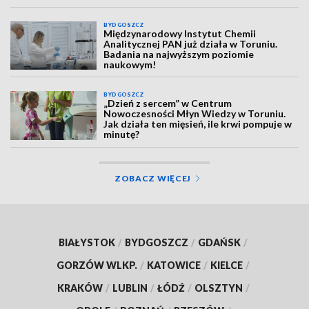
BYDGOSZCZ
Międzynarodowy Instytut Chemii
Analitycznej PAN już działa w Toruniu.
Badania na najwyższym poziomie
naukowym!
BYDGOSZCZ
„Dzień z sercem” w Centrum
Nowoczesności Młyn Wiedzy w Toruniu.
Jak działa ten mięsień, ile krwi pompuje w
minutę?
ZOBACZ WIĘCEJ
BIAŁYSTOK
/
BYDGOSZCZ
/
GDAŃSK
/
GORZÓW WLKP.
/
KATOWICE
/
KIELCE
/
KRAKÓW
/
LUBLIN
/
ŁÓDŹ
/
OLSZTYN
/