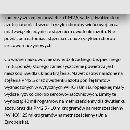
Ogólnie ryzyko udaru mózgu było związane z
zanieczyszczeniem powietrza PM2,5, sadzą, dwutlenkiem
azotu, natomiast wzrost ryzyka choroby wieńcowej serca
miał związek jedynie ze stężeniem dwutlenku azotu. Nie
powiązano natomiast stężenia ozonu z ryzykiem chorób
sercowo-naczyniowych.
Co ważne, naukowcy nie stwierdzili żadnego bezpiecznego
limitu, poniżej którego zanieczyszczenie powietrza jest
nieszkodliwe dla układu krążenia. Nawet osoby narażone na
stężenia PM2,5 oraz dwutlenku azotu poniżej limitów
wyznaczonych w wytycznych WHO i Unii Europejskiej miały
wyższe ryzyko chorób sercowo-naczyniowych. Limity te
wynoszą: 40 mikrogramów na metr sześcienny dla dwutlenku
azotu oraz dla PM2,5 - 10 mikrogramów na metr sześcienny
(WHO) i 25 mikrogramów na metr sześcienny (Unia
Europejska).