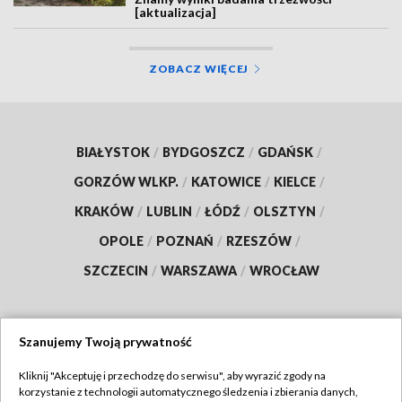
[aktualizacja]
ZOBACZ WIĘCEJ
BIAŁYSTOK
/
BYDGOSZCZ
/
GDAŃSK
/
GORZÓW WLKP.
/
KATOWICE
/
KIELCE
/
KRAKÓW
/
LUBLIN
/
ŁÓDŹ
/
OLSZTYN
/
OPOLE
/
POZNAŃ
/
RZESZÓW
/
SZCZECIN
/
WARSZAWA
/
WROCŁAW
Szanujemy Twoją prywatność
Dołącz do nas:
Kliknij "Akceptuję i przechodzę do serwisu", aby wyrazić zgody na
korzystanie z technologii automatycznego śledzenia i zbierania danych,
TVP