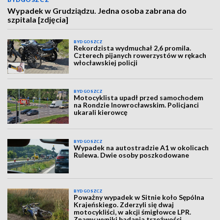
Wypadek w Grudziądzu. Jedna osoba zabrana do
szpitala [zdjęcia]
BYDGOSZCZ
Rekordzista wydmuchał 2,6 promila.
Czterech pijanych rowerzystów w rękach
włocławskiej policji
BYDGOSZCZ
Motocyklista upadł przed samochodem
na Rondzie Inowrocławskim. Policjanci
ukarali kierowcę
BYDGOSZCZ
Wypadek na autostradzie A1 w okolicach
Rulewa. Dwie osoby poszkodowane
BYDGOSZCZ
Poważny wypadek w Sitnie koło Sępólna
Krajeńskiego. Zderzyli się dwaj
motocykliści, w akcji śmigłowce LPR.
Znamy wyniki badania trzeźwości