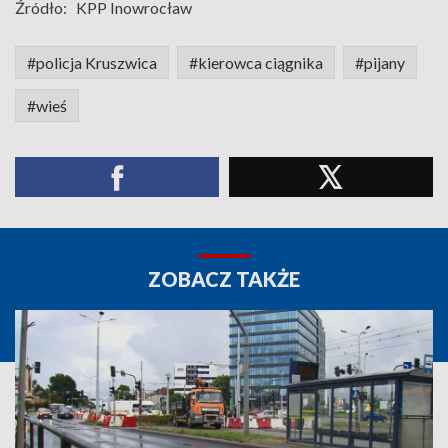
Źródło:
KPP Inowrocław
#policja Kruszwica
#kierowca ciągnika
#pijany
#wieś
ZOBACZ TAKŻE