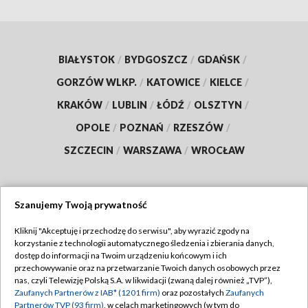
BIAŁYSTOK
/
BYDGOSZCZ
/
GDAŃSK
/
GORZÓW WLKP.
/
KATOWICE
/
KIELCE
/
KRAKÓW
/
LUBLIN
/
ŁÓDŹ
/
OLSZTYN
/
OPOLE
/
POZNAŃ
/
RZESZÓW
/
SZCZECIN
/
WARSZAWA
/
WROCŁAW
Szanujemy Twoją prywatność
Dołącz do nas:
Kliknij "Akceptuję i przechodzę do serwisu", aby wyrazić zgody na
korzystanie z technologii automatycznego śledzenia i zbierania danych,
TVP
dostęp do informacji na Twoim urządzeniu końcowym i ich
Abonament TVP
przechowywanie oraz na przetwarzanie Twoich danych osobowych przez
Regulamin TVP
nas, czyli Telewizję Polską S.A. w likwidacji (zwaną dalej również „TVP”),
Emisja w TVP
Polityka prywatności
Zaufanych Partnerów z IAB* (1201 firm)
oraz pozostałych
Zaufanych
Partnerów TVP (93 firm)
, w celach marketingowych (w tym do