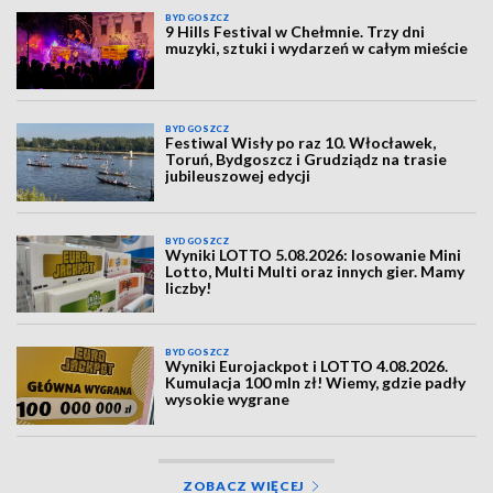
BYDGOSZCZ
9 Hills Festival w Chełmnie. Trzy dni
muzyki, sztuki i wydarzeń w całym mieście
BYDGOSZCZ
Festiwal Wisły po raz 10. Włocławek,
Toruń, Bydgoszcz i Grudziądz na trasie
jubileuszowej edycji
BYDGOSZCZ
Wyniki LOTTO 5.08.2026: losowanie Mini
Lotto, Multi Multi oraz innych gier. Mamy
liczby!
BYDGOSZCZ
Wyniki Eurojackpot i LOTTO 4.08.2026.
Kumulacja 100 mln zł! Wiemy, gdzie padły
wysokie wygrane
ZOBACZ WIĘCEJ