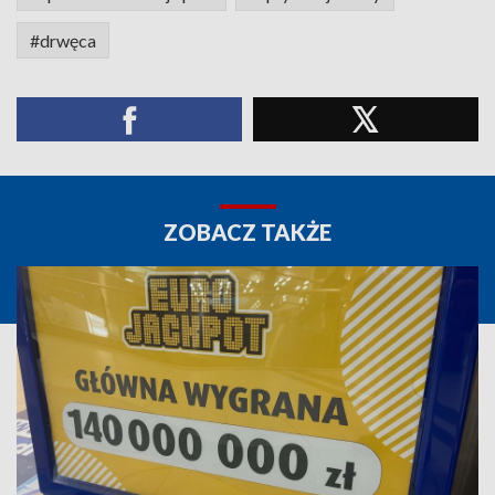
#drwęca
ZOBACZ TAKŻE