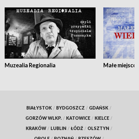
Muzealia Regionalia
Małe miejscow
BIAŁYSTOK
/
BYDGOSZCZ
/
GDAŃSK
/
GORZÓW WLKP.
/
KATOWICE
/
KIELCE
/
KRAKÓW
/
LUBLIN
/
ŁÓDŹ
/
OLSZTYN
/
OPOLE
/
POZNAŃ
/
RZESZÓW
/