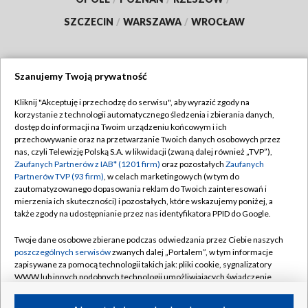
SZCZECIN
/
WARSZAWA
/
WROCŁAW
Szanujemy Twoją prywatność
Dołącz do nas:
Kliknij "Akceptuję i przechodzę do serwisu", aby wyrazić zgody na
korzystanie z technologii automatycznego śledzenia i zbierania danych,
TVP
dostęp do informacji na Twoim urządzeniu końcowym i ich
Abonament TVP
przechowywanie oraz na przetwarzanie Twoich danych osobowych przez
Regulamin TVP
nas, czyli Telewizję Polską S.A. w likwidacji (zwaną dalej również „TVP”),
Emisja w TVP
Polityka prywatności
Zaufanych Partnerów z IAB* (1201 firm)
oraz pozostałych
Zaufanych
Partnerów TVP (93 firm)
, w celach marketingowych (w tym do
Centrum informacji TVP
Moje zgody
zautomatyzowanego dopasowania reklam do Twoich zainteresowań i
mierzenia ich skuteczności) i pozostałych, które wskazujemy poniżej, a
Naziemna Telewizja Cyfrowa
Pomoc
także zgody na udostępnianie przez nas identyfikatora PPID do Google.
Sklep TVP
Biuro reklamy
Twoje dane osobowe zbierane podczas odwiedzania przez Ciebie naszych
Rada Programowa
Kontakt
poszczególnych serwisów
zwanych dalej „Portalem”, w tym informacje
zapisywane za pomocą technologii takich jak: pliki cookie, sygnalizatory
System NOS
WWW lub innych podobnych technologii umożliwiających świadczenie
dopasowanych i bezpiecznych usług, personalizację treści oraz reklam,
Informacje o nadawcy
Kanały
udostępnianie funkcji mediów społecznościowych oraz analizowanie