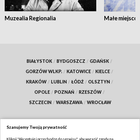
Muzealia Regionalia
Małe miejscow
BIAŁYSTOK
/
BYDGOSZCZ
/
GDAŃSK
/
GORZÓW WLKP.
/
KATOWICE
/
KIELCE
/
KRAKÓW
/
LUBLIN
/
ŁÓDŹ
/
OLSZTYN
/
OPOLE
/
POZNAŃ
/
RZESZÓW
/
SZCZECIN
/
WARSZAWA
/
WROCŁAW
Szanujemy Twoją prywatność
Dołącz do nas:
Kliknij "Akceptuję i przechodzę do serwisu", aby wyrazić zgody na