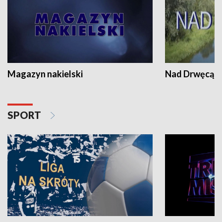
Magazyn nakielski
Nad Drwęcą
SPORT