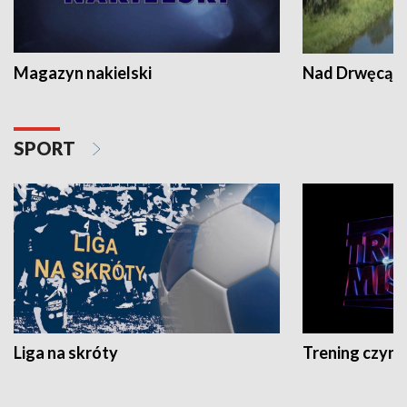
Magazyn nakielski
Nad Drwęcą
SPORT
Liga na skróty
Trening czyni 