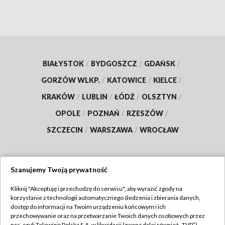
BIAŁYSTOK
/
BYDGOSZCZ
/
GDAŃSK
/
GORZÓW WLKP.
/
KATOWICE
/
KIELCE
/
KRAKÓW
/
LUBLIN
/
ŁÓDŹ
/
OLSZTYN
/
OPOLE
/
POZNAŃ
/
RZESZÓW
/
SZCZECIN
/
WARSZAWA
/
WROCŁAW
Szanujemy Twoją prywatność
Dołącz do nas:
Kliknij "Akceptuję i przechodzę do serwisu", aby wyrazić zgody na
korzystanie z technologii automatycznego śledzenia i zbierania danych,
TVP
dostęp do informacji na Twoim urządzeniu końcowym i ich
Abonament TVP
przechowywanie oraz na przetwarzanie Twoich danych osobowych przez
Regulamin TVP
nas, czyli Telewizję Polską S.A. w likwidacji (zwaną dalej również „TVP”),