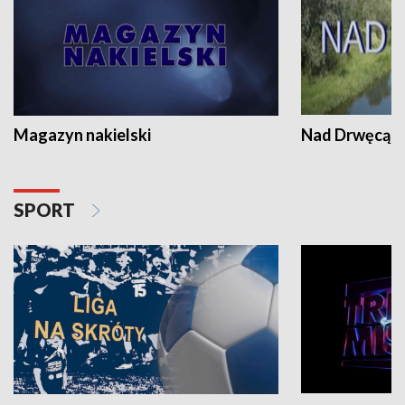
Magazyn nakielski
Nad Drwęcą
SPORT