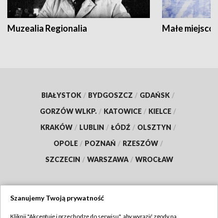
Muzealia Regionalia
Małe miejscow
BIAŁYSTOK
/
BYDGOSZCZ
/
GDAŃSK
/
GORZÓW WLKP.
/
KATOWICE
/
KIELCE
/
KRAKÓW
/
LUBLIN
/
ŁÓDŹ
/
OLSZTYN
/
OPOLE
/
POZNAŃ
/
RZESZÓW
/
SZCZECIN
/
WARSZAWA
/
WROCŁAW
Szanujemy Twoją prywatność
Dołącz do nas:
Kliknij "Akceptuję i przechodzę do serwisu", aby wyrazić zgody na