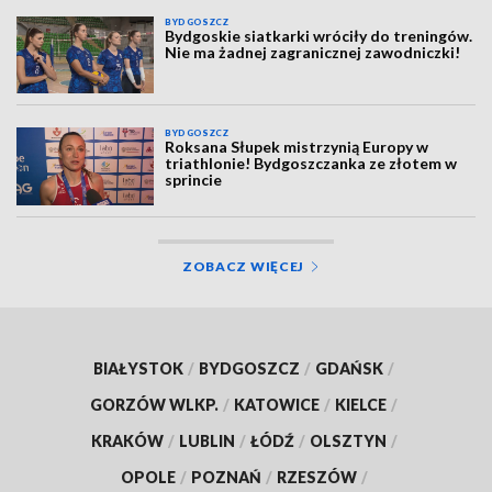
BYDGOSZCZ
Bydgoskie siatkarki wróciły do treningów.
Nie ma żadnej zagranicznej zawodniczki!
BYDGOSZCZ
Roksana Słupek mistrzynią Europy w
triathlonie! Bydgoszczanka ze złotem w
sprincie
ZOBACZ WIĘCEJ
BIAŁYSTOK
/
BYDGOSZCZ
/
GDAŃSK
/
GORZÓW WLKP.
/
KATOWICE
/
KIELCE
/
KRAKÓW
/
LUBLIN
/
ŁÓDŹ
/
OLSZTYN
/
OPOLE
/
POZNAŃ
/
RZESZÓW
/