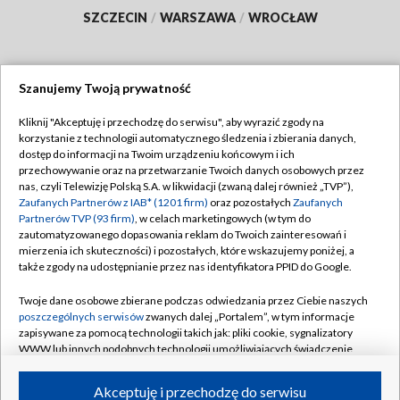
SZCZECIN
/
WARSZAWA
/
WROCŁAW
Szanujemy Twoją prywatność
Dołącz do nas:
Kliknij "Akceptuję i przechodzę do serwisu", aby wyrazić zgody na
korzystanie z technologii automatycznego śledzenia i zbierania danych,
TVP
dostęp do informacji na Twoim urządzeniu końcowym i ich
Abonament TVP
przechowywanie oraz na przetwarzanie Twoich danych osobowych przez
Regulamin TVP
nas, czyli Telewizję Polską S.A. w likwidacji (zwaną dalej również „TVP”),
Emisja w TVP
Polityka prywatności
Zaufanych Partnerów z IAB* (1201 firm)
oraz pozostałych
Zaufanych
Partnerów TVP (93 firm)
, w celach marketingowych (w tym do
Centrum informacji TVP
Moje zgody
zautomatyzowanego dopasowania reklam do Twoich zainteresowań i
mierzenia ich skuteczności) i pozostałych, które wskazujemy poniżej, a
Naziemna Telewizja Cyfrowa
Pomoc
także zgody na udostępnianie przez nas identyfikatora PPID do Google.
Sklep TVP
Biuro reklamy
Twoje dane osobowe zbierane podczas odwiedzania przez Ciebie naszych
Rada Programowa
Kontakt
poszczególnych serwisów
zwanych dalej „Portalem”, w tym informacje
zapisywane za pomocą technologii takich jak: pliki cookie, sygnalizatory
System NOS
WWW lub innych podobnych technologii umożliwiających świadczenie
dopasowanych i bezpiecznych usług, personalizację treści oraz reklam,
Informacje o nadawcy
Kanały
udostępnianie funkcji mediów społecznościowych oraz analizowanie
Akceptuję i przechodzę do serwisu
ruchu w Internecie.
Program dla prasy