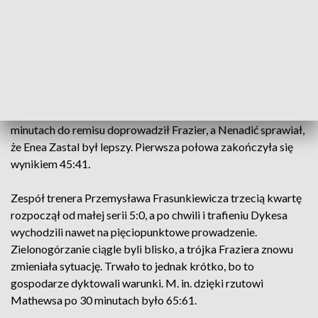
nie do zatrzymania, a po 10 minutach to przyjezdni
prowadzili 26:22. Sytuację w drugiej kwarcie starał się
poprawiać Jonah Mathews, a po zagraniu 2+1 Luke’a
Petraska włocławianie znowu zdobywali prowadzenie.
Obie drużyny nie grały już tak ofensywnie, ale Anwil długo
utrzymywał różnicę na swoją korzyść. Dopiero po kilku
minutach do remisu doprowadził Frazier, a Nenadić sprawiał,
że Enea Zastal był lepszy. Pierwsza połowa zakończyła się
wynikiem 45:41.
Zespół trenera Przemysława Frasunkiewicza trzecią kwartę
rozpoczął od małej serii 5:0, a po chwili i trafieniu Dykesa
wychodzili nawet na pięciopunktowe prowadzenie.
Zielonogórzanie ciągle byli blisko, a trójka Fraziera znowu
zmieniała sytuację. Trwało to jednak krótko, bo to
gospodarze dyktowali warunki. M. in. dzięki rzutowi
Mathewsa po 30 minutach było 65:61.