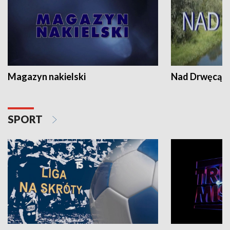
Magazyn nakielski
Nad Drwęcą
SPORT