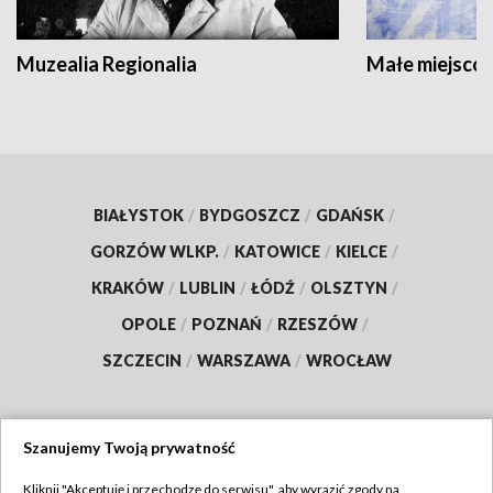
Muzealia Regionalia
Małe miejscow
BIAŁYSTOK
/
BYDGOSZCZ
/
GDAŃSK
/
GORZÓW WLKP.
/
KATOWICE
/
KIELCE
/
KRAKÓW
/
LUBLIN
/
ŁÓDŹ
/
OLSZTYN
/
OPOLE
/
POZNAŃ
/
RZESZÓW
/
SZCZECIN
/
WARSZAWA
/
WROCŁAW
Szanujemy Twoją prywatność
Dołącz do nas:
Kliknij "Akceptuję i przechodzę do serwisu", aby wyrazić zgody na