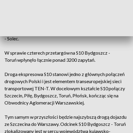
S10 Toruń Zachód - Toruń Południe to trzeci odcinek, dla
którego poznaliśmy oferty. 27 sierpnia otwarto oferty na S10
odc. Bydgoszcz Południe - Emilianowo wraz z rozbudową
DK25, a 3 września oferty na odc. S10 Solec - Toruń Zachód.
Przed nami pozostało otwarcie ofert na odcinek Emilianowo
- Solec.
W sprawie czterech przetargów na S10 Bydgoszcz -
Toruń wpłynęło łącznie ponad 3200 zapytań.
Droga ekspresowa S10 stanowi jedno z głównych połączeń
drogowych Polski i jest elementem transeuropejskiej sieci
transportowej TEN-T. W docelowym kształcie S10 połączy
Szczecin, Piłę, Bydgoszcz, Toruń, Płońsk, kończąc się na
Obwodnicy Aglomeracji Warszawskiej.
Tym samym w przyszłości będzie najszybszą drogą dojazdu
ze Szczecina do Warszawy. Odcinek S10 Bydgoszcz - Toruń
zlokalizowany jest w sercu województwa kujawsko-