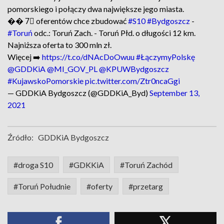
pomorskiego i połączy dwa największe jego miasta.
�� 7⃣ oferentów chce zbudować
#S10
#Bydgoszcz
-
#Toruń
odc.: Toruń Zach. - Toruń Płd. o długości 12 km.
Najniższa oferta to 300 mln zł.
Więcej ➡️
https://t.co/dNAcDoOwuu
#ŁączymyPolskę
@GDDKiA
@MI_GOV_PL
@KPUWBydgoszcz
#KujawskoPomorskie
pic.twitter.com/Ztr0ncaGgi
— GDDKiA Bydgoszcz (@GDDKiA_Byd)
September 13,
2021
Źródło:
GDDKiA Bydgoszcz
#droga S10
#GDKKiA
#Toruń Zachód
#Toruń Południe
#oferty
#przetarg