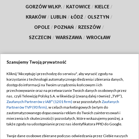
GORZÓW WLKP.
/
KATOWICE
/
KIELCE
/
KRAKÓW
/
LUBLIN
/
ŁÓDŹ
/
OLSZTYN
/
OPOLE
/
POZNAŃ
/
RZESZÓW
/
SZCZECIN
/
WARSZAWA
/
WROCŁAW
Szanujemy Twoją prywatność
Dołącz do nas:
Kliknij "Akceptuję i przechodzę do serwisu", aby wyrazić zgody na
korzystanie z technologii automatycznego śledzenia i zbierania danych,
TVP
dostęp do informacji na Twoim urządzeniu końcowym i ich
Abonament TVP
przechowywanie oraz na przetwarzanie Twoich danych osobowych przez
Regulamin TVP
nas, czyli Telewizję Polską S.A. w likwidacji (zwaną dalej również „TVP”),
Emisja w TVP
Zaufanych Partnerów z IAB* (1201 firm)
oraz pozostałych
Zaufanych
Polityka prywatności
Partnerów TVP (93 firm)
, w celach marketingowych (w tym do
Centrum informacji TVP
Moje zgody
zautomatyzowanego dopasowania reklam do Twoich zainteresowań i
mierzenia ich skuteczności) i pozostałych, które wskazujemy poniżej, a
Naziemna Telewizja Cyfrowa
Pomoc
także zgody na udostępnianie przez nas identyfikatora PPID do Google.
Sklep TVP
Biuro reklamy
Twoje dane osobowe zbierane podczas odwiedzania przez Ciebie naszych