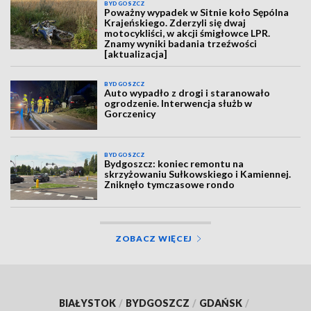
BYDGOSZCZ
Poważny wypadek w Sitnie koło Sępólna
Krajeńskiego. Zderzyli się dwaj
motocykliści, w akcji śmigłowce LPR.
Znamy wyniki badania trzeźwości
[aktualizacja]
BYDGOSZCZ
Auto wypadło z drogi i staranowało
ogrodzenie. Interwencja służb w
Gorczenicy
BYDGOSZCZ
Bydgoszcz: koniec remontu na
skrzyżowaniu Sułkowskiego i Kamiennej.
Zniknęło tymczasowe rondo
ZOBACZ WIĘCEJ
BIAŁYSTOK
/
BYDGOSZCZ
/
GDAŃSK
/