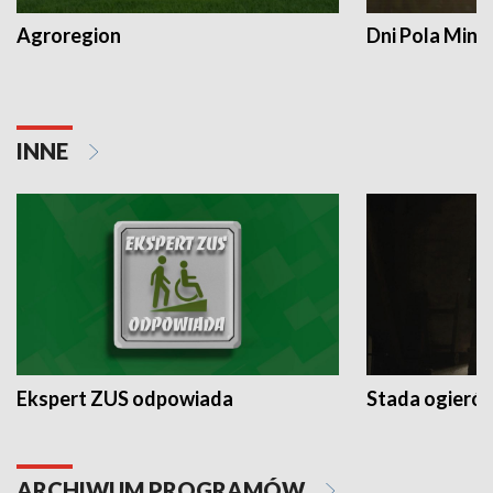
Agroregion
Dni Pola Min
INNE
Ekspert ZUS odpowiada
Stada ogieró
ARCHIWUM PROGRAMÓW