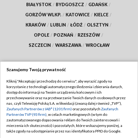
BIAŁYSTOK
/
BYDGOSZCZ
/
GDAŃSK
/
GORZÓW WLKP.
/
KATOWICE
/
KIELCE
/
KRAKÓW
/
LUBLIN
/
ŁÓDŹ
/
OLSZTYN
/
OPOLE
/
POZNAŃ
/
RZESZÓW
/
SZCZECIN
/
WARSZAWA
/
WROCŁAW
Szanujemy Twoją prywatność
Dołącz do nas:
Kliknij "Akceptuję i przechodzę do serwisu", aby wyrazić zgody na
korzystanie z technologii automatycznego śledzenia i zbierania danych,
TVP
dostęp do informacji na Twoim urządzeniu końcowym i ich
Abonament TVP
przechowywanie oraz na przetwarzanie Twoich danych osobowych przez
Regulamin TVP
nas, czyli Telewizję Polską S.A. w likwidacji (zwaną dalej również „TVP”),
Emisja w TVP
Polityka prywatności
Zaufanych Partnerów z IAB* (1201 firm)
oraz pozostałych
Zaufanych
Partnerów TVP (93 firm)
, w celach marketingowych (w tym do
Centrum informacji TVP
Moje zgody
zautomatyzowanego dopasowania reklam do Twoich zainteresowań i
mierzenia ich skuteczności) i pozostałych, które wskazujemy poniżej, a
Naziemna Telewizja Cyfrowa
Pomoc
także zgody na udostępnianie przez nas identyfikatora PPID do Google.
Sklep TVP