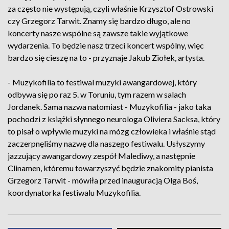
za często nie występują, czyli właśnie Krzysztof Ostrowski
czy Grzegorz Tarwit. Znamy się bardzo długo, ale no
koncerty nasze wspólne są zawsze takie wyjątkowe
wydarzenia. To będzie nasz trzeci koncert wspólny, więc
bardzo się cieszę na to - przyznaje Jakub Ziołek, artysta.
- Muzykofilia to festiwal muzyki awangardowej, który
odbywa się po raz 5. w Toruniu, tym razem w salach
Jordanek. Sama nazwa natomiast - Muzykofilia - jako taka
pochodzi z książki słynnego neurologa Oliviera Sacksa, który
to pisał o wpływie muzyki na mózg człowieka i właśnie stąd
zaczerpnęliśmy nazwę dla naszego festiwalu. Usłyszymy
jazzujący awangardowy zespół Malediwy, a następnie
Clinamen, któremu towarzyszyć będzie znakomity pianista
Grzegorz Tarwit - mówiła przed inauguracją Olga Boś,
koordynatorka festiwalu Muzykofilia.