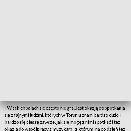
To już piąty festiwal Muzykofilia
Fortepian, instrumenty klasyczne oraz
elektroniczne - miłośnicy muzyki awangardowej
spotkali się na festiwalu Muzykofilia. Pierwszy
koncert odbył się w piątkowy wieczór w toruńskich
Jordankach.
- W takich salach się często nie gra. Jest okazją do spotkania
się z fajnymi ludźmi, których w Toruniu znam bardzo dużo i
bardzo się cieszę zawsze, jak się mogę z nimi spotkać i też
okazją do współpracy z muzykami, z którymi na co dzień też