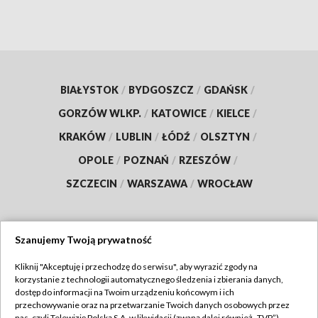
BIAŁYSTOK
/
BYDGOSZCZ
/
GDAŃSK
/
GORZÓW WLKP.
/
KATOWICE
/
KIELCE
/
KRAKÓW
/
LUBLIN
/
ŁÓDŹ
/
OLSZTYN
/
OPOLE
/
POZNAŃ
/
RZESZÓW
/
SZCZECIN
/
WARSZAWA
/
WROCŁAW
Szanujemy Twoją prywatność
Dołącz do nas:
Kliknij "Akceptuję i przechodzę do serwisu", aby wyrazić zgody na
korzystanie z technologii automatycznego śledzenia i zbierania danych,
TVP
dostęp do informacji na Twoim urządzeniu końcowym i ich
Abonament TVP
przechowywanie oraz na przetwarzanie Twoich danych osobowych przez
Regulamin TVP
nas, czyli Telewizję Polską S.A. w likwidacji (zwaną dalej również „TVP”),