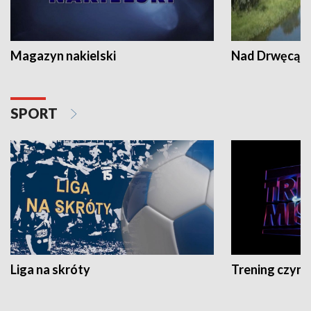
Magazyn nakielski
Nad Drwęcą
SPORT
Liga na skróty
Trening czyni 