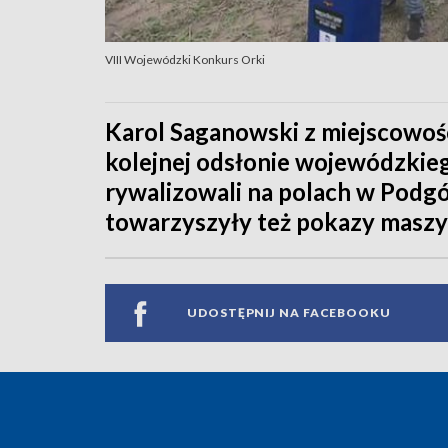
VIII Wojewódzki Konkurs Orki
Karol Saganowski z miejscowośc
kolejnej odsłonie wojewódzkieg
rywalizowali na polach w Podg
towarzyszyły też pokazy maszyn
UDOSTĘPNIJ NA FACEBOOKU