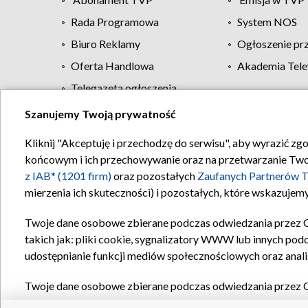
Rada Programowa
System NOS
Biuro Reklamy
Ogłoszenie pr
Oferta Handlowa
Akademia Tele
Telegazeta ogłoszenia
Szanujemy Twoją prywatność
Regulamin TVP
Kliknij "Akceptuję i przechodzę do serwisu", aby wyrazić zg
końcowym i ich przechowywanie oraz na przetwarzanie Twoich
z IAB* (1201 firm)
oraz pozostałych
Zaufanych Partnerów T
mierzenia ich skuteczności) i pozostałych, które wskazujemy
Twoje dane osobowe zbierane podczas odwiedzania przez 
takich jak: pliki cookie, sygnalizatory WWW lub innych pod
udostępnianie funkcji mediów społecznościowych oraz anali
Twoje dane osobowe zbierane podczas odwiedzania przez 
plików cookie, informacje o Twoich wyszukiwaniach w serwi