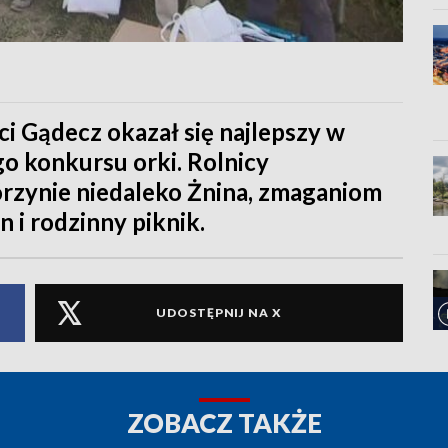
i Gądecz okazał się najlepszy w
o konkursu orki. Rolnicy
órzynie niedaleko Żnina, zmaganiom
 i rodzinny piknik.
UDOSTĘPNIJ NA X
ZOBACZ TAKŻE