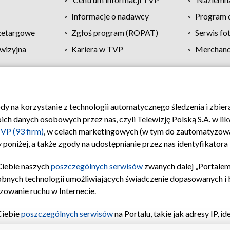
Informacje o nadawcy
Program d
zetargowe
Zgłoś program (ROPAT)
Serwis fo
wizyjna
Kariera w TVP
Merchandi
Polityka prywatności
Moje zgody
Pomoc
Biuro re
ody na korzystanie z technologii automatycznego śledzenia i zbie
 danych osobowych przez nas, czyli Telewizję Polską S.A. w likw
VP (93 firm)
, w celach marketingowych (w tym do zautomatyzow
 poniżej, a także zgody na udostępnianie przez nas identyfikator
Ciebie naszych
poszczególnych serwisów
zwanych dalej „Portalem
obnych technologii umożliwiających świadczenie dopasowanych i be
zowanie ruchu w Internecie.
Ciebie
poszczególnych serwisów
na Portalu, takie jak adresy IP, 
sach Portalu czy historia odwiedzin będą przetwarzane przez TV