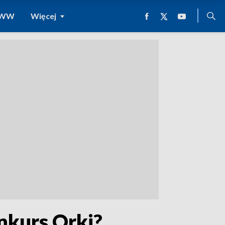
 WWW
Więcej
nkurs Orki?