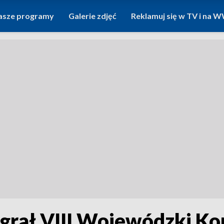
asze programy
Galerie zdjęć
Reklamuj się w TV i na
grał VIII Wojewódzki Ko