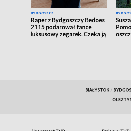
BYDGOSZCZ
BYDGO
Raper z Bydgoszczy Bedoes
Susza
2115 podarował fance
Pomor
luksusowy zegarek. Czeka ją
oszc
podatek?
BIAŁYSTOK
/
BYDGO
OLSZTY
Abonament TVP
Emisja w TVP