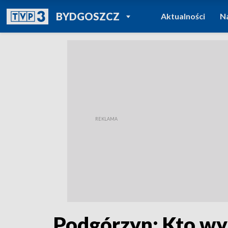
POWRÓT DO
BYDGOSZCZ
Aktualności
N
TVP REGIONY
Podgórzyn: Kto wy