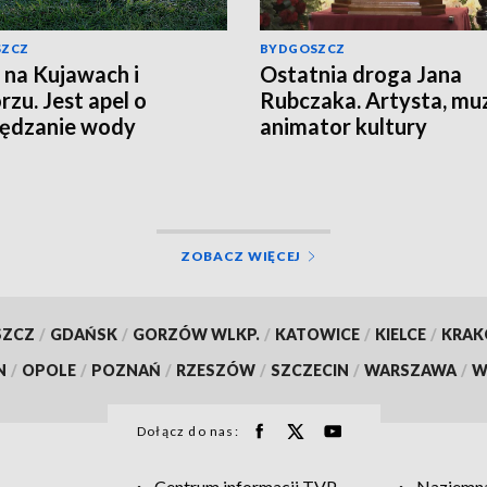
SZCZ
BYDGOSZCZ
 na Kujawach i
Ostatnia droga Jana
zu. Jest apel o
Rubczaka. Artysta, mu
zędzanie wody
animator kultury
studenckiej spoczął w
Koronowie
ZOBACZ WIĘCEJ
SZCZ
/
GDAŃSK
/
GORZÓW WLKP.
/
KATOWICE
/
KIELCE
/
KRA
N
/
OPOLE
/
POZNAŃ
/
RZESZÓW
/
SZCZECIN
/
WARSZAWA
/
W
Dołącz do nas:
Centrum informacji TVP
Naziemna