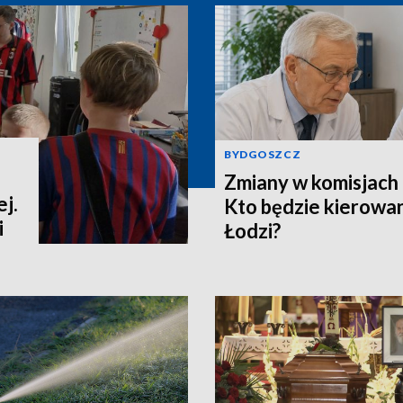
BYDGOSZCZ
Zmiany w komisjach 
j.
Kto będzie kierowa
i
Łodzi?