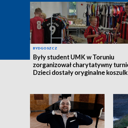
BYDGOSZCZ
Były student UMK w Toruniu
zorganizował charytatywny turnie
Dzieci dostały oryginalne koszulk
piłkarskie [zdjęcia]