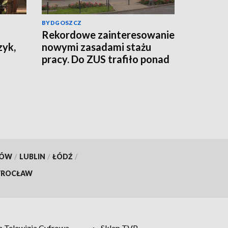
BYDGOSZCZ
Rekordowe zainteresowanie
zyk,
nowymi zasadami stażu
pracy. Do ZUS trafiło ponad
800 tys. wniosków
KÓW
/
LUBLIN
/
ŁÓDŹ
/
ROCŁAW
 Telewizja Cyfrowa
Sklep TVP