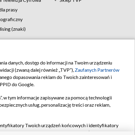
la prasy
tograficzny
sing (znaki)
klamy
Kontakt
rania danych, dostęp do informacji na Twoim urządzeniu
idacji (zwaną dalej również „TVP”),
Zaufanych Partnerów
anego dopasowania reklam do Twoich zainteresowań i
a PPID do Google.
”, w tym informacje zapisywane za pomocą technologii
zpiecznych usług, personalizację treści oraz reklam,
identyfikatory Twoich urządzeń końcowych i identyfikatory
P,
Zaufanych Partnerów z IAB
oraz pozostałych
Zaufanych