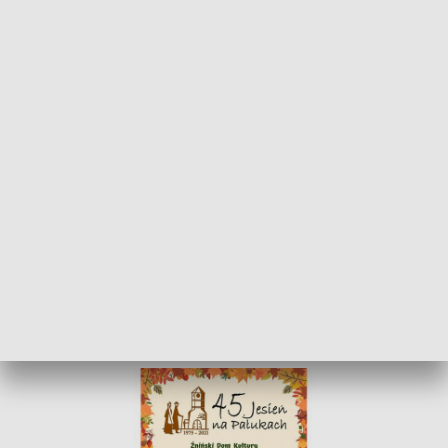
POWRÓT DO
BYDGOSZCZ
TVP REGIONY
45. Jesień na Pałukach
2021-09-13