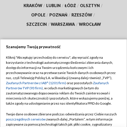
KRAKÓW
/
LUBLIN
/
ŁÓDŹ
/
OLSZTYN
/
OPOLE
/
POZNAŃ
/
RZESZÓW
/
SZCZECIN
/
WARSZAWA
/
WROCŁAW
Szanujemy Twoją prywatność
Dołącz do nas:
Kliknij "Akceptuję i przechodzę do serwisu", aby wyrazić zgody na
korzystanie z technologii automatycznego śledzenia i zbierania danych,
TVP
dostęp do informacji na Twoim urządzeniu końcowym i ich
Abonament TVP
przechowywanie oraz na przetwarzanie Twoich danych osobowych przez
Regulamin TVP
nas, czyli Telewizję Polską S.A. w likwidacji (zwaną dalej również „TVP”),
Emisja w TVP
Polityka prywatności
Zaufanych Partnerów z IAB* (1201 firm)
oraz pozostałych
Zaufanych
Partnerów TVP (93 firm)
, w celach marketingowych (w tym do
Centrum informacji TVP
Moje zgody
zautomatyzowanego dopasowania reklam do Twoich zainteresowań i
mierzenia ich skuteczności) i pozostałych, które wskazujemy poniżej, a
Naziemna Telewizja Cyfrowa
Pomoc
także zgody na udostępnianie przez nas identyfikatora PPID do Google.
Sklep TVP
Biuro reklamy
Twoje dane osobowe zbierane podczas odwiedzania przez Ciebie naszych
Rada Programowa
Kontakt
poszczególnych serwisów
zwanych dalej „Portalem”, w tym informacje
zapisywane za pomocą technologii takich jak: pliki cookie, sygnalizatory