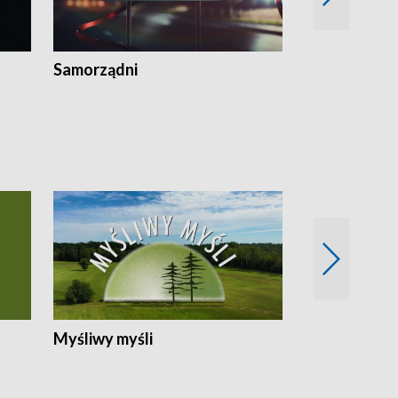
Samorządni
Wspólna sp
Myśliwy myśli
Spotkania z 