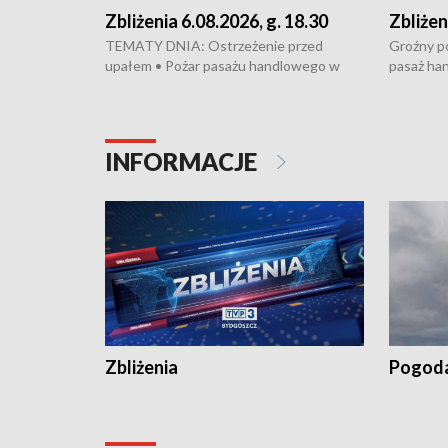
Zbliżenia 6.08.2026, g. 18.30
Zbliżen
TEMATY DNIA: Ostrzeżenie przed
Groźny po
upałem • Pożar pasażu handlowego w
pasaż ha
Bydgoszczy • Policja rozbiła lokalną siatkę
upałów i 
dealerską – grozi im do 12 lat więzienia •
kukurydzy
Akcja porodowa na trasie Rypin-Toruń –
wysokie p
pomógł policyjny patrol • Wyjątkowy
Rypin-Tor
INFORMACJE
projekt UMK w Toruniu
Zaprasza
„Studio L
Zbliżenia
Pogod