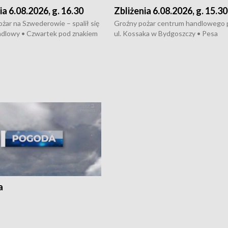
ia 6.08.2026, g. 16.30
Zbliżenia 6.08.2026, g. 15.30
żar na Szwederowie – spalił się
Groźny pożar centrum handlowego 
ndlowy • Czwartek pod znakiem
ul. Kossaka w Bydgoszczy • Pesa
burz • Dobre prognozy dla
wyprodukuje nowoczesne,
 – rolnicy mogą liczyć na
energooszczędne pociągi dla Polregi
lony • Akcja porodowa na trasie
Zmiany w przepisach o pomocy
uń – pomógł policyjny patrol •
społecznej • Przed nami 10. jubileu
my na kolejną odsłonę programu
Festiwal Wisły
ato”
a