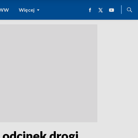
 WWW
Więcej
 odcinek drogi