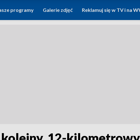
asze programy
Galerie zdjęć
Reklamuj się w TV i na
 kolejny, 12-kilometrowy