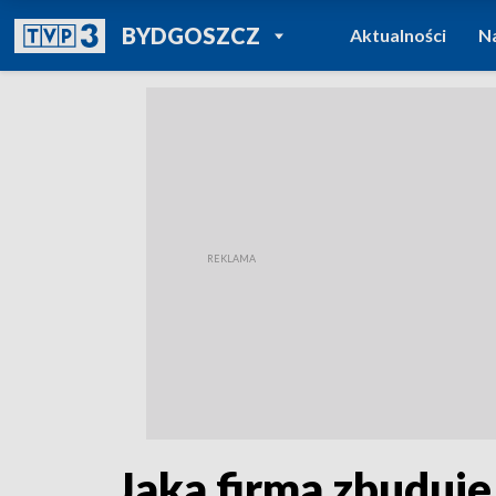
POWRÓT DO
BYDGOSZCZ
Aktualności
N
TVP REGIONY
Jaka firma zbuduje