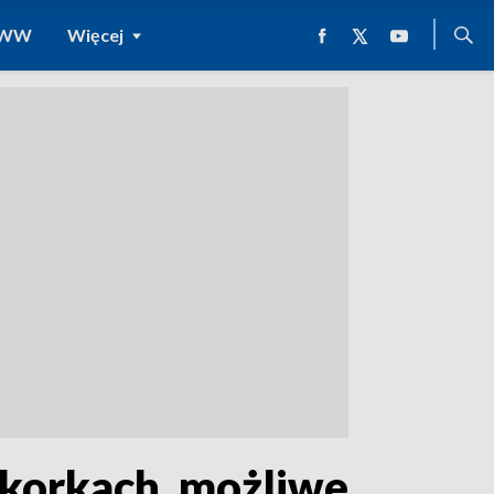
 WWW
Więcej
 korkach, możliwe