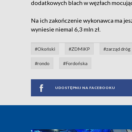
dodatkowych blach w węzłach mocują
Na ich zakończenie wykonawca ma jesz
wyniesie niemal 6,3 mln zł.
#Okoński
#ZDMiKP
#zarząd dróg
#rondo
#Fordońska
UDOSTĘPNIJ NA FACEBOOKU