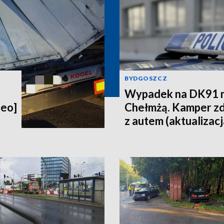
BYDGOSZCZ
Wypadek na DK91 m
deo]
Chełmżą. Kamper zd
z autem (aktualizacj