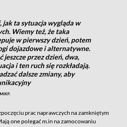
 jak ta sytuacja wygląda w
h. Wiemy też, że taka
ępuje w pierwszy dzień, potem
ogi dojazdowe i alternatywne.
jeszcze przez dzień, dwa,
acja i ten ruch się rozkładają.
zać dalsze zmiany, aby
unikacyjny
DMiKP.
zpoczęciu prac naprawczych na zamkniętym
Mają one polegać m.in na zamocowaniu