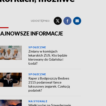
UDOSTĘPNIJ:
AJNOWSZE INFORMACJE
SPOŁECZNE
Zmiany w komisjach
lekarskich ZUS. Kto będzie
kierowany do Gdańska i
Łodzi?
SPOŁECZNE
Raper z Bydgoszczy Bedoes
2115 podarował fance
luksusowy zegarek. Czeka ją
podatek?
NA SYGNALE
Wielki pożar na Szwederowie