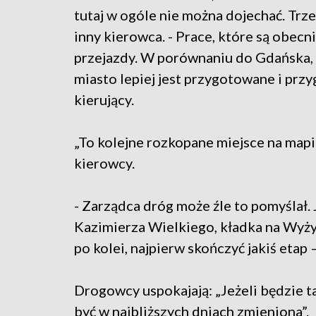
tutaj w ogóle nie można dojechać. Trz
inny kierowca. - Prace, które są obec
przejazdy. W porównaniu do Gdańska, 
miasto lepiej jest przygotowane i prz
kierujący.
„To kolejne rozkopane miejsce na mapie
kierowcy.
- Zarządca dróg może źle to pomyślał.
Kazimierza Wielkiego, kładka na Wyży
po kolei, najpierw skończyć jakiś eta
Drogowcy uspokajają: „Jeżeli będzie t
być w najbliższych dniach zmieniona”.