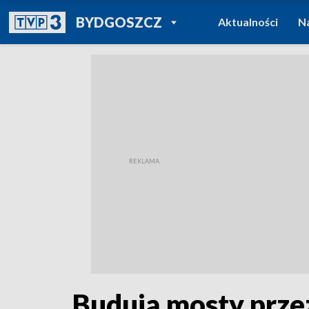
POWRÓT DO
BYDGOSZCZ
Aktualności
N
TVP REGIONY
Budują mosty prze