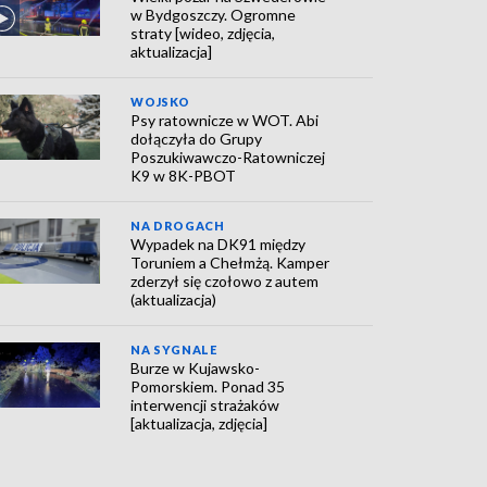
w Bydgoszczy. Ogromne
straty [wideo, zdjęcia,
aktualizacja]
WOJSKO
Psy ratownicze w WOT. Abi
dołączyła do Grupy
Poszukiwawczo-Ratowniczej
K9 w 8K-PBOT
NA DROGACH
Wypadek na DK91 między
Toruniem a Chełmżą. Kamper
zderzył się czołowo z autem
(aktualizacja)
NA SYGNALE
Burze w Kujawsko-
Pomorskiem. Ponad 35
interwencji strażaków
[aktualizacja, zdjęcia]