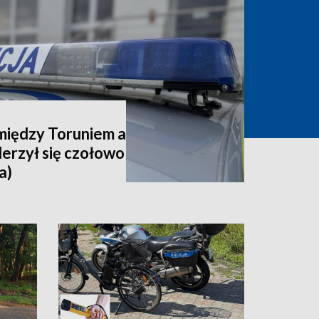
iędzy Toruniem a
erzył się czołowo
a)