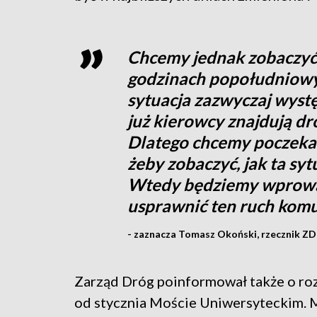
Chcemy jednak zobaczyć,
godzinach popołudniowyc
sytuacja zazwyczaj wyst
już kierowcy znajdują dr
Dlatego chcemy poczekać 
żeby zobaczyć, jak ta sytu
Wtedy będziemy wprowad
usprawnić ten ruch kom
- zaznacza Tomasz Okoński, rzecznik Z
Zarząd Dróg poinformował także o ro
od stycznia Moście Uniwersyteckim. 