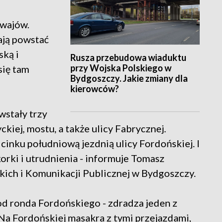
mwajów.
ają powstać
ską i
Rusza przebudowa wiaduktu
przy Wojska Polskiego w
się tam
Bydgoszczy. Jakie zmiany dla
kierowców?
wstały trzy
kiej, mostu, a także ulicy Fabrycznej.
inku południową jezdnią ulicy Fordońskiej. I
rki i utrudnienia - informuje Tomasz
kich i Komunikacji Publicznej w Bydgoszczy.
 od ronda Fordońskiego - zdradza jeden z
 Na Fordońskiej masakra z tymi przejazdami,