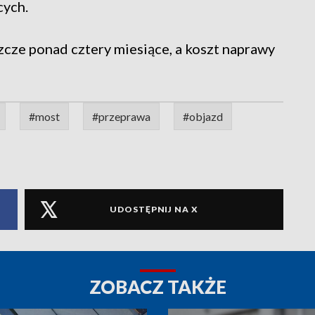
cych.
cze ponad cztery miesiące, a koszt naprawy
#most
#przeprawa
#objazd
UDOSTĘPNIJ NA X
ZOBACZ TAKŻE