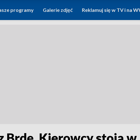
asze programy
Galerie zdjęć
Reklamuj się w TV i na
z Brdę. Kierowcy stoją w