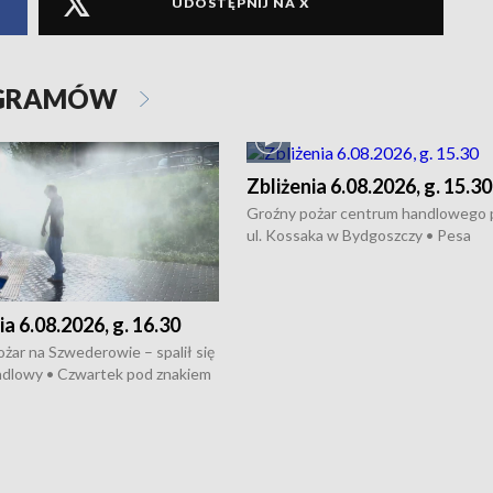
UDOSTĘPNIJ NA X
OGRAMÓW
Zbliżenia 6.08.2026, g. 15.30
Groźny pożar centrum handlowego 
ul. Kossaka w Bydgoszczy • Pesa
wyprodukuje nowoczesne,
energooszczędne pociągi dla Polregi
Zmiany w przepisach o pomocy
ia 6.08.2026, g. 16.30
społecznej • Przed nami 10. jubileu
Festiwal Wisły
żar na Szwederowie – spalił się
ndlowy • Czwartek pod znakiem
burz • Dobre prognozy dla
 – rolnicy mogą liczyć na
lony • Akcja porodowa na trasie
uń – pomógł policyjny patrol •
my na kolejną odsłonę programu