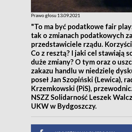
Prawo głosu 13.09.2021
"To ma być podatkowe fair play: 
tak o zmianach podatkowych z
przedstawiciele rządu. Korzyśc
Co z resztą? I jaki cel stawiaj
duże zmiany? O tym oraz o usz
zakazu handlu w niedzielę dys
poseł Jan Szopiński (Lewica), 
Krzemkowski (PiS), przewodni
NSZZ Solidarność Leszek Walcza
UKW w Bydgoszczy.