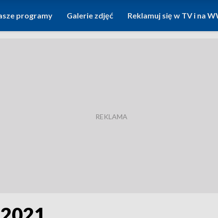
asze programy
Galerie zdjęć
Reklamuj się w TV i na
.2021