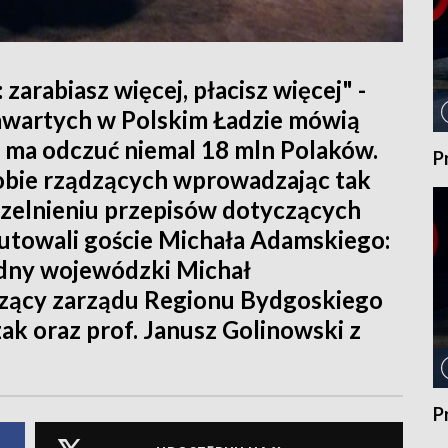
zarabiasz więcej, płacisz więcej" -
awartych w Polskim Ładzie mówią
i ma odczuć niemal 18 mln Polaków.
P
ą sobie rządzących wprowadzając tak
czelnieniu przepisów dotyczących
kutowali goście Michała Adamskiego:
radny wojewódzki Michał
czący zarządu Regionu Bydgoskiego
k oraz prof. Janusz Golinowski z
P