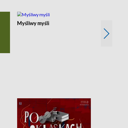
Myśliwy myśli
Spotkania z 