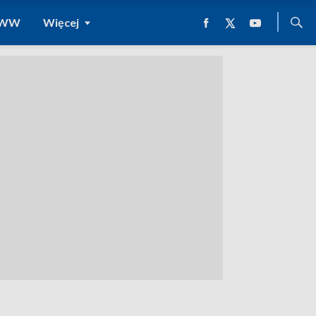
 WWW
Więcej