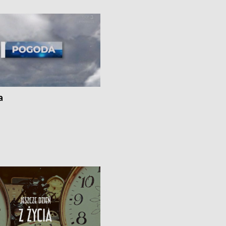
ato”
a