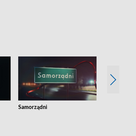
Wspólna sp
Samorządni