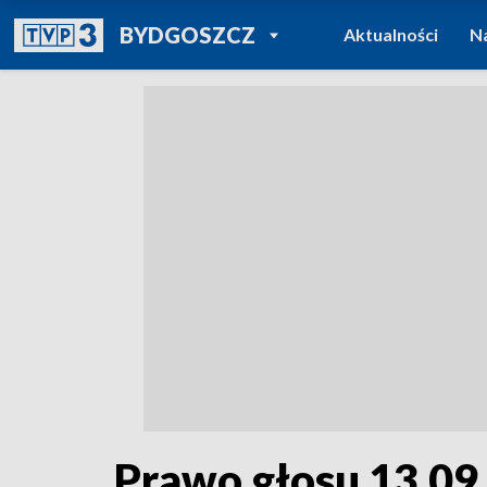
POWRÓT DO
BYDGOSZCZ
Aktualności
N
TVP REGIONY
Prawo głosu 13.09